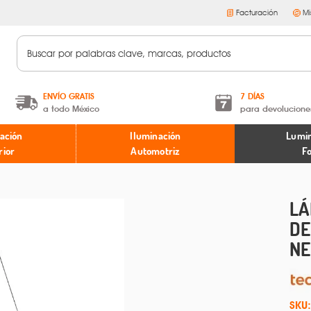
Facturación
Mi
ENVÍO GRATIS
7 DÍAS
a todo México
para devolucione
A partir de $599 MXN.
Términos y condiciones
ación
Iluminación
Lumin
* Aplican restricciones
Políticas de devoluciones
rior
Automotriz
F
LÁ
DE
NE
SKU: