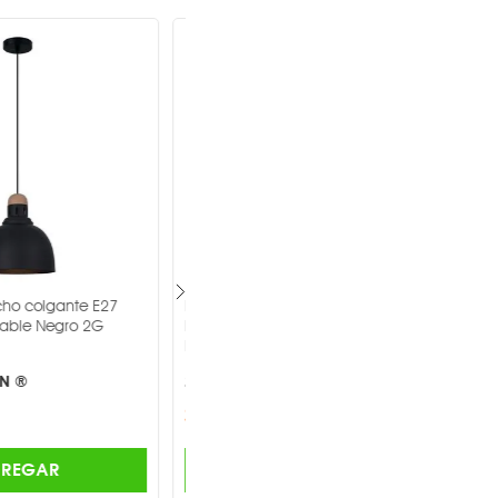
300W
E26/E27
5
2700K
Omnidireccional
techo colgante E27
Lámpara de Techo Colgante
Sí
tenuable Negro 2G
Decorativa Java 60w Espejo
Tecnolite Home -
Negro
CIÓN ®
TECNOLITE HOME ®
$691.00
Lámina de meta
AGREGAR
AGREGAR
Ancho95cm, La