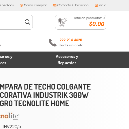
s pedidos
Cómo comprar
Contacto / Ubicación
Inicio
Total de productos:
0
$0.00
222 214 4620
s
Lada sin costo
arios y
Accesorios y
ocos
Repuestos
MPARA DE TECHO COLGANTE
CORATIVA INDUSTRIK 300W
GRO TECNOLITE HOME
THV220/5