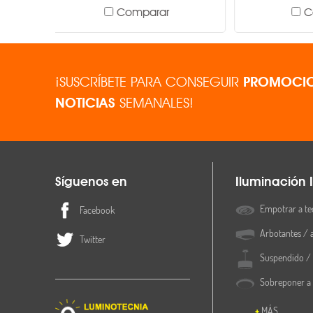
Comparar
Peso
Montaje o instalación
¡SUSCRÍBETE PARA CONSEGUIR
PROMOCIO
Garantía
NOTICIAS
SEMANALES!
Síguenos en
Iluminación I
Empotrar a te
Facebook
Arbotantes / 
Twitter
Suspendido / 
Sobreponer a
MÁS