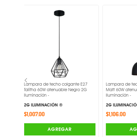
Consumo
Tipo de Foco
Cantidad de Leds
Temperatura de color
Distribución de luz
te E27
Lampara de techo colgante E27
Lampara de 
Atenuable
ro 2G
Matt 60W atenuable Negro 2G
Nolan 60W a
Iluminación -
Iluminación -
Acabado
2G ILUMINACIÓN ®
2G ILUMINA
$1,106.00
$1,127.00
Materiales
AGREGAR
Dimensiones