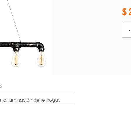
-
S
 la iluminación de te hogar.
127 V