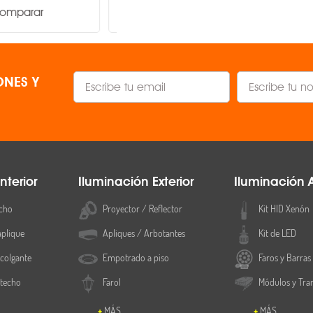
Comparar
Comparar
3000 gr
Sobreponer
NES Y
1 Año
nterior
Iluminación Exterior
Iluminación 
cho
Proyector / Reflector
Kit HID Xenón
aplique
Apliques / Arbotantes
Kit de LED
colgante
Empotrado a piso
Faros y Barras
 techo
Farol
Módulos y Tra
MÁS
MÁS