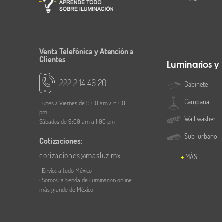
Venta Telefónica y Atención a
Clientes
Luminarios y
222 2 14 46 20
Gabinete
Campana
Lunes a Viernes de 9:00 am a 6:00
pm
Wall washer
Sábados de 9:00 am a 1:00 pm
Sub-urbano
Cotizaciones:
cotizaciones@masluz.mx
MÁS
· Envíos a todo México
· Somos la tienda de iluminación online
más grande de México