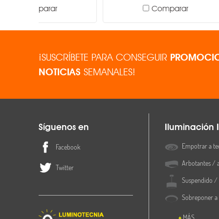
Comparar
Montaje o instalación
¡SUSCRÍBETE PARA CONSEGUIR
PROMOCIO
NOTICIAS
SEMANALES!
Síguenos en
Iluminación I
Empotrar a te
Facebook
Arbotantes / 
Twitter
Suspendido / 
Sobreponer a
MÁS