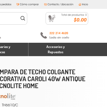
s pedidos
Cómo comprar
Contacto / Ubicación
Inicio
Total de productos:
0
$0.00
222 214 4620
s
Lada sin costo
arios y
Accesorios y
ocos
Repuestos
MPARA DE TECHO COLGANTE
CORATIVA CAROLI 40W ANTIQUE
CNOLITE HOME
TH6610/C