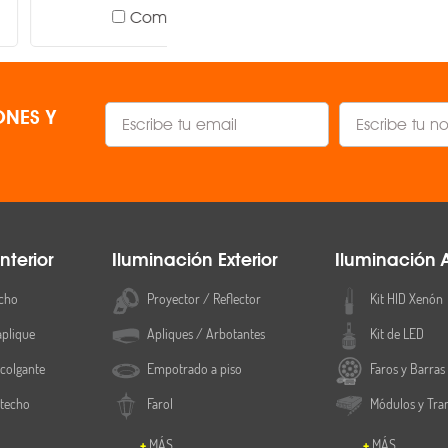
Comparar
Comparar
Sobreponer
NES Y
nterior
Iluminación Exterior
Iluminación 
cho
Proyector / Reflector
Kit HID Xenón
aplique
Apliques / Arbotantes
Kit de LED
colgante
Empotrado a piso
Faros y Barras
 techo
Farol
Módulos y Tra
MÁS
MÁS