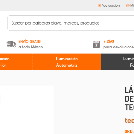
Facturación
Mi
ENVÍO GRATIS
7 DÍAS
a todo México
para devolucione
A partir de $599 MXN.
Términos y condiciones
ación
Iluminación
Lumin
* Aplican restricciones
Políticas de devoluciones
rior
Automotriz
F
LÁ
DE
TE
SKU: