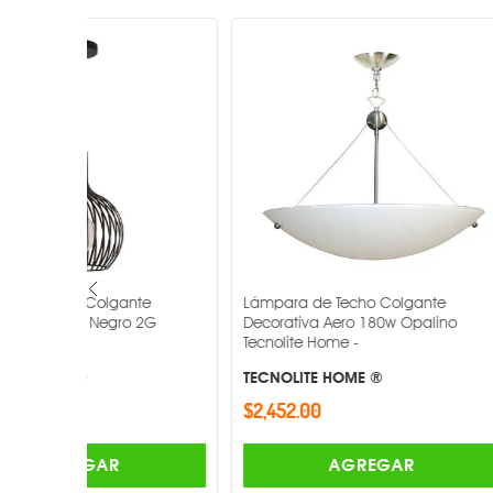
Consumo
Tipo de Foco
Cantidad de focos
Distribución de luz
Atenuable
te
Lámpara de Techo Colgante
Lámpara de 
Acabado
 2G
Decorativa Aero 180w Opalino
Decorativa S
Tecnolite Home -
Tecnolite Ho
Materiales
TECNOLITE HOME ®
TECNOLITE 
$2,452.00
$2,390.00
Dimensiones
AGREGAR
Peso