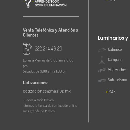
Venta Telefónica y Atención a
Clientes
Luminarios y
222 2 14 46 20
Gabinete
Campana
Lunes a Viernes de 9:00 am a 6:00
pm
Wall washer
Sábados de 9:00 am a 1:00 pm
Sub-urbano
Cotizaciones:
cotizaciones@masluz.mx
MÁS
· Envíos a todo México
· Somos la tienda de iluminación online
más grande de México