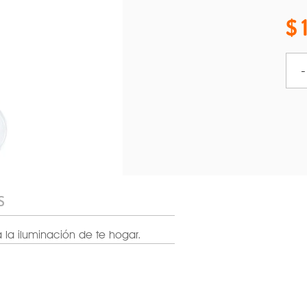
-
S
 la iluminación de te hogar.
127V