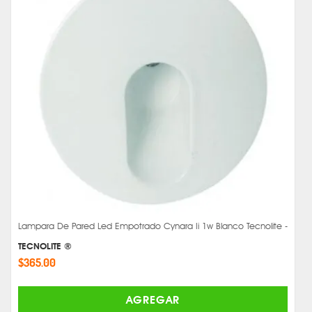
Lampara De Pared Led Empotrado Cynara Ii 1w Blanco Tecnolite -
TECNOLITE ®
$365.00
AGREGAR