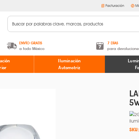
Facturación
Mi
ENVÍO GRATIS
7 DÍAS
a todo México
para devolucione
A partir de $599 MXN.
Términos y condiciones
ación
Iluminación
Lumin
* Aplican restricciones
Políticas de devoluciones
rior
Automotriz
F
LA
5W
SKU: