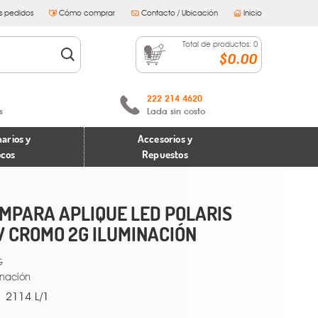
s pedidos
Cómo comprar
Contacto / Ubicación
Inicio
Total de productos:
0
$0.00
222 214 4620
s
Lada sin costo
arios y
Accesorios y
ocos
Repuestos
MPARA APLIQUE LED POLARIS
 CROMO 2G ILUMINACIÓN
2114 L/1