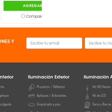
AGREGAR
AGREGAR
Lámina de metal
Comparar
Comparar
Transparente
Largo 120mm, 
NES Y
500 gr
Sobreponer
1 pieza
nterior
Iluminación Exterior
Iluminación 
3 Años
cho
Proyector / Reflector
Kit HID Xenón
aplique
Apliques / Arbotantes
Kit de LED
colgante
Empotrado a piso
Faros y Barras