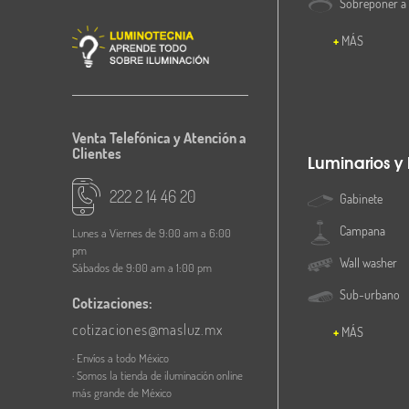
Sobreponer a
MÁS
Venta Telefónica y Atención a
Clientes
Luminarios y
222 2 14 46 20
Gabinete
Campana
Lunes a Viernes de 9:00 am a 6:00
pm
Wall washer
Sábados de 9:00 am a 1:00 pm
Sub-urbano
Cotizaciones:
cotizaciones@masluz.mx
MÁS
· Envíos a todo México
· Somos la tienda de iluminación online
más grande de México