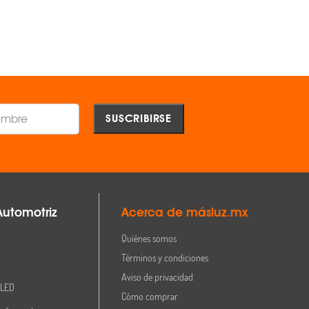
AGREGAR
AGREGAR
, pantalla acrílico
Comparar
Comparar
180mm alto
Automotriz
Acerca de másluz.mx
Quiénes somos
Términos y condiciones
Aviso de privacidad
 LED
Cómo comprar