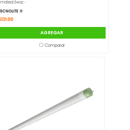
Smdled/3waz -
TECNOLITE ®
$131.00
AGREGAR
Comparar