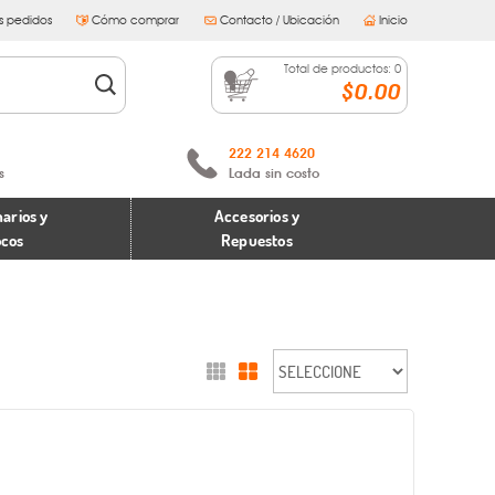
s pedidos
Cómo comprar
Contacto / Ubicación
Inicio
Total de productos:
0
$0.00
222 214 4620
s
Lada sin costo
arios y
Accesorios y
ocos
Repuestos