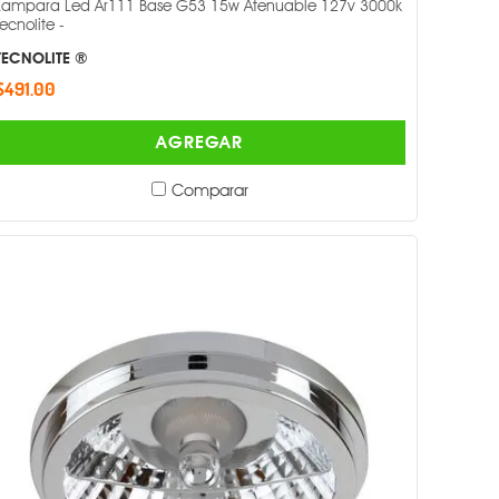
Lampara Led Ar111 Base G53 15w Atenuable 127v 3000k
Tecnolite -
TECNOLITE ®
$491.00
AGREGAR
Comparar