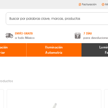
Facturación
Mi
ENVÍO GRATIS
7 DÍAS
a todo México
para devolucione
A partir de $599 MXN.
Términos y condiciones
ación
Iluminación
Lumin
* Aplican restricciones
Políticas de devoluciones
rior
Automotriz
F
roductos