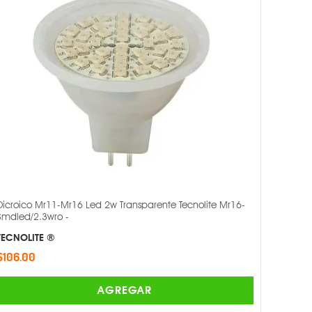
Dicroico Mr11-Mr16 Led 2w Transparente Tecnolite Mr16-
Smdled/2.3wro -
TECNOLITE ®
$106.00
AGREGAR