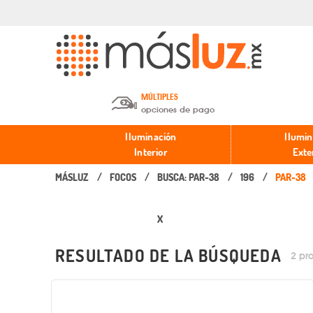
MÚLTIPLES
opciones de pago
Depósito en efectivo o Cheque y
Iluminación
Ilumin
Transferencia.
Interior
Exte
FOCOS
BUSCA: PAR-38
196
Pago con tarjeta de crédito o
débito.
X
PayPal, Oxxo y Mercado Pago.
RESULTADO DE LA BÚSQUEDA
2 pr