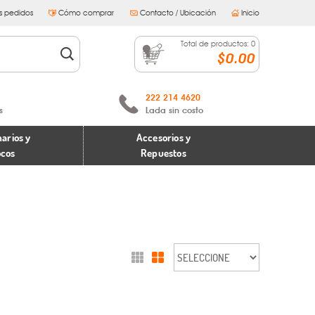
s pedidos
Cómo comprar
Contacto / Ubicación
Inicio
Total de productos:
0
$0.00
222 214 4620
s
Lada sin costo
arios y
Accesorios y
ocos
Repuestos