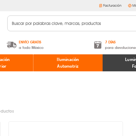
Facturación
Mi
ENVÍO GRATIS
7 DÍAS
a todo México
para devolucione
A partir de $599 MXN.
Términos y condiciones
ación
Iluminación
Lumin
* Aplican restricciones
Políticas de devoluciones
rior
Automotriz
F
oductos