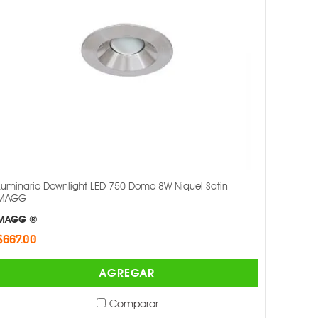
Luminario Downlight LED 750 Domo 8W Níquel Satín
MAGG -
MAGG ®
$667.00
AGREGAR
Comparar