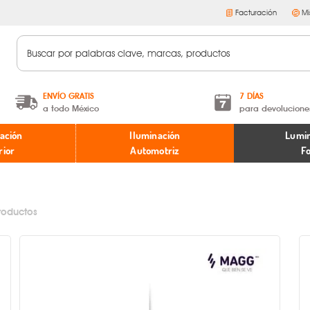
Facturación
Mi
ENVÍO GRATIS
7 DÍAS
a todo México
para devolucione
A partir de $599 MXN.
Términos y condiciones
ación
Iluminación
Lumin
* Aplican restricciones
Políticas de devoluciones
rior
Automotriz
F
roductos