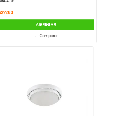
MAGG ®
$277.00
AGREGAR
Comparar