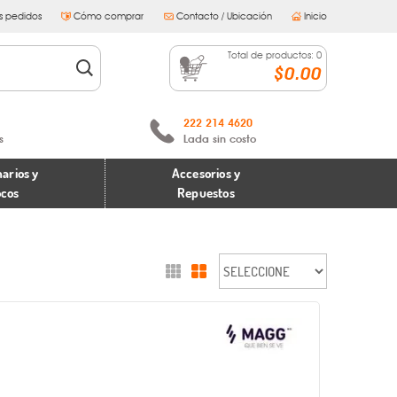
s pedidos
Cómo comprar
Contacto / Ubicación
Inicio
Total de productos:
0
$0.00
222 214 4620
s
Lada sin costo
arios y
Accesorios y
ocos
Repuestos