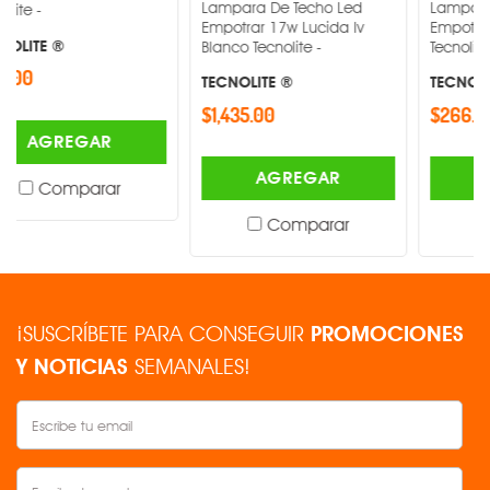
Lampara De Techo Led
Lampara De Techo 
Empotrar 17w Lucida Iv
Empotrar 3w Blanc
Blanco Tecnolite -
Tecnolite -
TECNOLITE ®
TECNOLITE ®
$1,435.00
$266.00
GAR
AGREGAR
AGREGA
parar
Comparar
Compar
¡SUSCRÍBETE PARA CONSEGUIR
PROMOCIONES
Y NOTICIAS
SEMANALES!