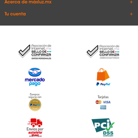
Acerca de másluz.mx
Tu cuenta