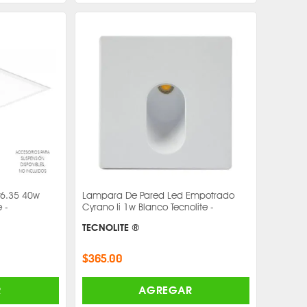
y6.35 40w
Lampara De Pared Led Empotrado
 -
Cyrano Ii 1w Blanco Tecnolite -
TECNOLITE ®
$365.00
R
AGREGAR