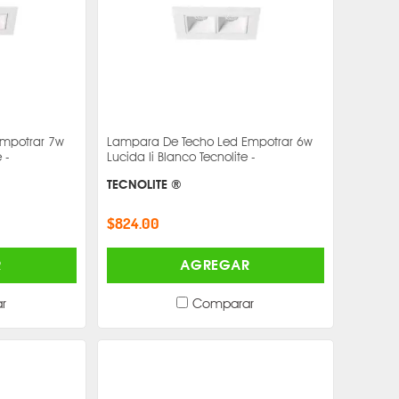
Empotrar 7w
Lampara De Techo Led Empotrar 6w
 -
Lucida Ii Blanco Tecnolite -
TECNOLITE ®
$824.00
R
AGREGAR
r
Comparar