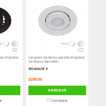
ota Empotrar
Lampara De Techo Led Iota Empotrar
3w Blanco Tecnolite -
TECNOLITE ®
$266.00
R
AGREGAR
r
Comparar