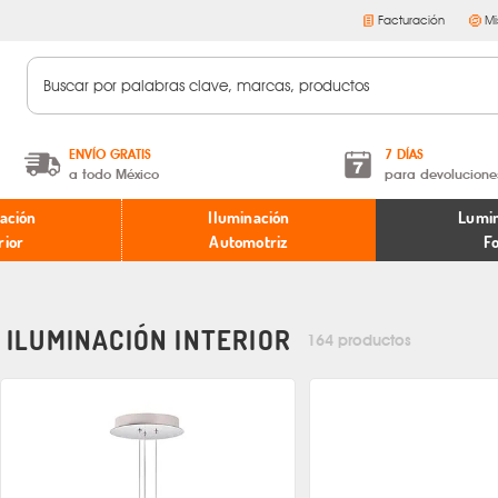
Facturación
Mi
ENVÍO GRATIS
7 DÍAS
a todo México
para devolucione
A partir de $599 MXN.
Términos y condiciones
ación
Iluminación
Lumin
* Aplican restricciones
Políticas de devoluciones
rior
Automotriz
F
ILUMINACIÓN INTERIOR
164 productos