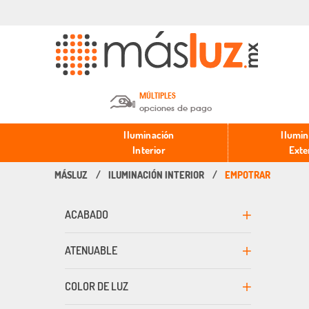
MÚLTIPLES
opciones de pago
Depósito en efectivo o Cheque y
Iluminación
Ilumin
Transferencia.
Interior
Exte
ILUMINACIÓN INTERIOR
EMPOTRAR
Pago con tarjeta de crédito o
débito.
ACABADO
PayPal, Oxxo y Mercado Pago.
ATENUABLE
COLOR DE LUZ