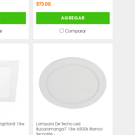
$73.00
R
AGREGAR
r
Comparar
righton8 18w
Lampara De Techo Led
Bucaramanga7 18w 6500k Blanco
Tecnolite -