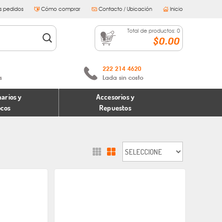
s pedidos
Cómo comprar
Contacto / Ubicación
Inicio
Total de productos:
0
$0.00
222 214 4620
s
Lada sin costo
arios y
Accesorios y
ocos
Repuestos