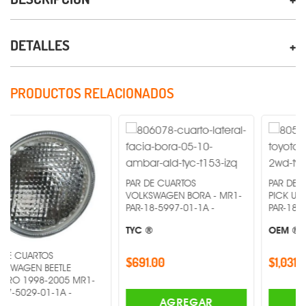
DETALLES
PRODUCTOS RELACIONADOS
PAR DE CUARTOS
PAR DE CUARTOS M
VOLKSWAGEN BORA - MR1-
PICK UP 1989-1995
PAR-18-5997-01-1A -
PAR-18-1476-40-6B 
TYC ®
OEM ®
OS
$691.00
$1,031.00
EETLE
-2005 MR1-
1-1A -
AGREGAR
AGREGA