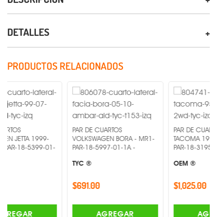
DETALLES
PRODUCTOS RELACIONADOS
PAR DE CUARTOS
PAR DE CUARTOS TOYOTA
 1999-
VOLKSWAGEN BORA - MR1-
TACOMA 1995-1996 MR
5399-01-
PAR-18-5997-01-1A -
PAR-18-3195-36-1A -
TYC ®
OEM ®
$691.00
$1,025.00
AGREGAR
AGREGAR
R