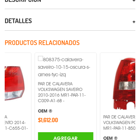
DETALLES
PRODUCTOS RELACIONADOS
PAR DE CALAVERA
VOLKSWAGEN SAVEIRO
2010-2016 MR1-PAR-11-
C009-A1-6B -
OEM ®
PAR DE CALAVERA
$1,612.00
4-
VOLKSWAGEN POINTER 2000
01-
MR1-PAR-11-B5030015B3 -
AGREGAR
OEM ®