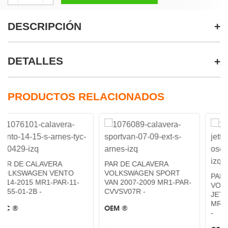
DESCRIPCIÓN
DETALLES
PRODUCTOS RELACIONADOS
ALAVERA
PAR DE CALAVERA
GEN VENTO
VOLKSWAGEN SPORT
PAR DE CALAV
 MR1-PAR-11-
VAN 2007-2009 MR1-PAR-
VOLKSWAGEN
 -
CVVSV07R -
JETTACLASICO
MR1-PAR-17-A
OEM ®
-