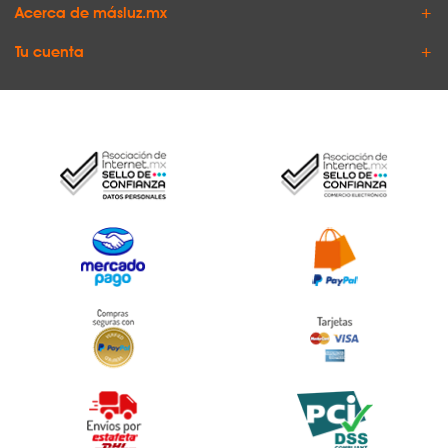
Acerca de másluz.mx
Tu cuenta