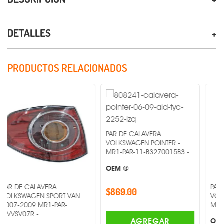
DETALLES
PRODUCTOS RELACIONADOS
PAR DE CALAVERA
VOLKSWAGEN POINTER -
MR1-PAR-11-B3270015B3 -
OEM ®
LAVERA
PAR DE CALAVE
$869.00
EN SPORT VAN
VOLKSWAGEN P
 MR1-PAR-
MR1-PAR-11-B5
 -
AGREGAR
OEM ®