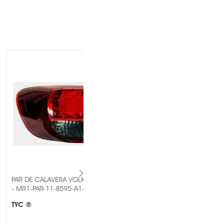
AVERA VOLKSWAGEN GOL
PAR DE CALAVERA MAZDA PICK UP
-B595-A1-6B -
1989-1995 MR1-PAR-11-16540005B3
-
OEM ®