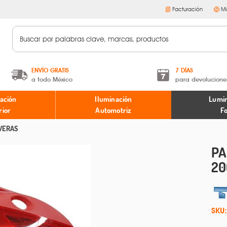
Facturación
Mi
ENVÍO GRATIS
7 DÍAS
a todo México
para devolucione
A partir de $599 MXN.
Términos y condiciones
ación
Iluminación
Lumin
* Aplican restricciones
Políticas de devoluciones
rior
Automotriz
F
VERAS
PA
20
SKU: