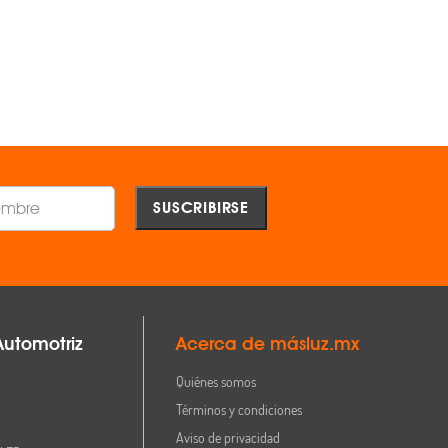
$1,793.00
$1,791.00
AGREGAR
AGREGAR
Comparar
Comparar
Automotriz
Acerca de másluz.mx
Quiénes somos
Términos y condiciones
Aviso de privacidad