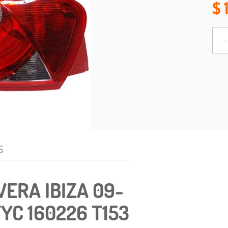
-
S
VERA IBIZA 09-
YC 160226 T153