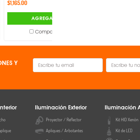
$717.00
AGREGAR
AGREGAR
Comparar
Comparar
NES Y
nterior
Iluminación Exterior
Iluminación 
cho
Proyector / Reflector
Kit HID Xenón
aplique
Apliques / Arbotantes
Kit de LED