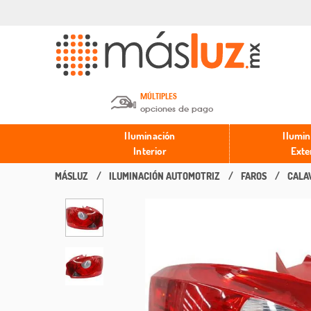
MÚLTIPLES
opciones de pago
Depósito en efectivo o Cheque y
Iluminación
Ilumin
Transferencia.
Interior
Exte
ILUMINACIÓN AUTOMOTRIZ
FAROS
CALA
Pago con tarjeta de crédito o
débito.
PayPal, Oxxo y Mercado Pago.