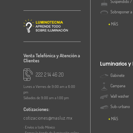
Suspendido / 
Sobreponer a
MÁS
Venta Telefónica y Atención a
Clientes
Luminarios y
222 2 14 46 20
Gabinete
Campana
Lunes a Viernes de 9:00 am a 6:00
pm
Wall washer
Sábados de 9:00 am a 1:00 pm
Sub-urbano
Cotizaciones:
cotizaciones@masluz.mx
MÁS
· Envíos a todo México
· Somos la tienda de iluminación online