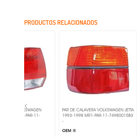
PRODUCTOS RELACIONADOS
Incluye Cristales
AGEN
PAR DE CALAVERA VOLKSWAGEN JETTA
PAR DE CAL
-11-
1993-1998 MR1-PAR-11-74980015B3
- MR1-PAR-11
-
TYC ®
OEM ®