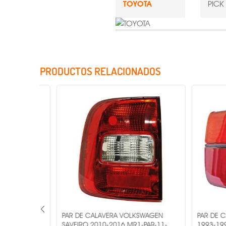
TOYOTA
PICK
PRODUCTOS RELACIONADOS
Incluye Cristales
AGEN
PAR DE CALAVERA VOLKSWAGEN
PAR DE CALA
AR-11-
SAVEIRO 2010-2016 MR1-PAR-11-
1993-1998 M