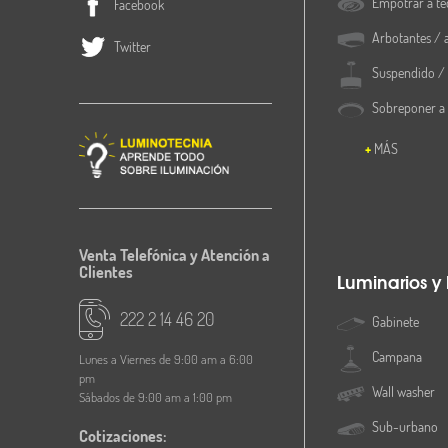
Empotrar a te
Facebook
Arbotantes / 
Twitter
Suspendido / 
Sobreponer a
MÁS
Venta Telefónica y Atención a
Clientes
Luminarios y
222 2 14 46 20
Gabinete
Campana
Lunes a Viernes de 9:00 am a 6:00
pm
Wall washer
Sábados de 9:00 am a 1:00 pm
Sub-urbano
Cotizaciones: