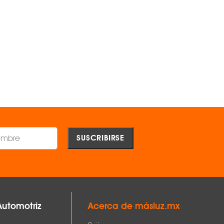
-
-
OEM ®
OEM ®
$1,251.00
$3,939.00
AGREGAR
AGREGAR
Comparar
Comparar
Automotriz
Acerca de másluz.mx