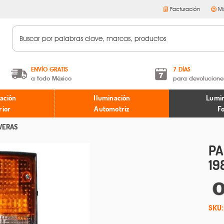
Facturación
Mi
ENVÍO GRATIS
7 DÍAS
a todo México
para devolucione
A partir de $599 MXN.
Términos y condiciones
ación
Iluminación
Lumin
* Aplican restricciones
Políticas de devoluciones
rior
Automotriz
F
VERAS
PA
19
SKU: