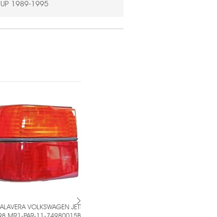
 UP 1989-1995
VERA VOLKSWAGEN JETTA
PAR DE CALAVERA MAZDA PICK UP
R1-PAR-11-74980015B3
1989-1995 MR1-PAR-11-16540005B3