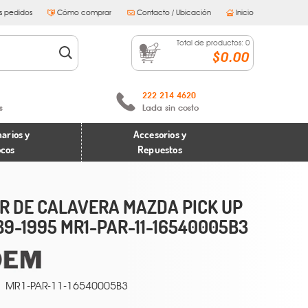
s pedidos
Cómo comprar
Contacto / Ubicación
Inicio
Total de productos:
0
$0.00
222 214 4620
s
Lada sin costo
arios y
Accesorios y
ocos
Repuestos
R DE CALAVERA MAZDA PICK UP
89-1995 MR1-PAR-11-16540005B3
MR1-PAR-11-16540005B3