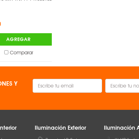
-
OEM ®
$639.00
AGREGAR
AGREGAR
Comparar
Comparar
NES Y
nterior
Iluminación Exterior
Iluminación 