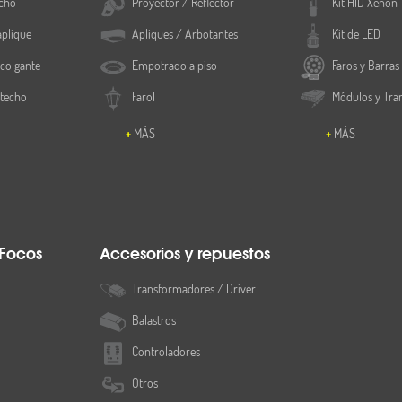
cho
Proyector / Reflector
Kit HID Xenón
aplique
Apliques / Arbotantes
Kit de LED
colgante
Empotrado a piso
Faros y Barras
 techo
Farol
Módulos y Tra
MÁS
MÁS
 Focos
Accesorios y repuestos
Transformadores / Driver
Balastros
Controladores
Otros