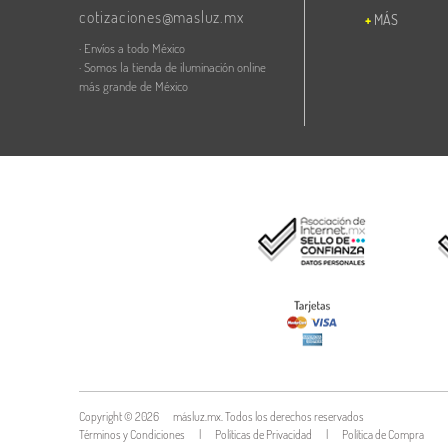
cotizaciones@masluz.mx
MÁS
· Envíos a todo México
· Somos la tienda de iluminación online
más grande de México
Copyright ©
2026
másluz.mx. Todos los derechos reservados
Términos y Condiciones
|
Políticas de Privacidad
|
Política de Compra