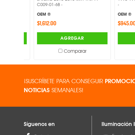
C009-01-6B -
-
OEM ®
OEM ®
$1,612.00
$945.00
AGREGAR
Comparar
¡SUSCRÍBETE PARA CONSEGUIR
PROMOCIO
NOTICIAS
SEMANALES!
Síguenos en
Iluminación I