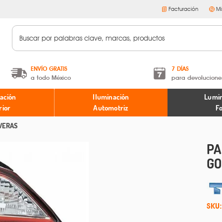
Facturación
Mi
ENVÍO GRATIS
7 DÍAS
a todo México
para devolucione
A partir de $599 MXN.
Términos y condiciones
ación
Iluminación
Lumin
* Aplican restricciones
Políticas de devoluciones
rior
Automotriz
F
VERAS
PA
GO
SKU: