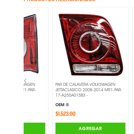
Incluye Cristales
AGEN
PAR DE CALAVERA VOLKSWAGEN
PAR DE CAL
-PAR-
JETTACLASICO 2008-2014 MR1-PAR-
GOLF 2000-2
17-A255A015B3 -
01-2B -
OEM ®
OEM ®
$1,523.00
$2,346.00
AGREGAR