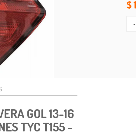
-
S
VERA GOL 13-16
NES TYC T155 -