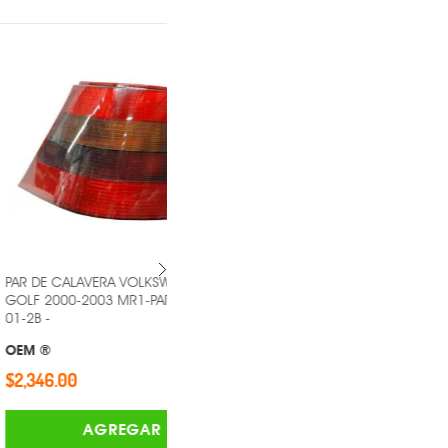
AVERA VOLKSWAGEN
PAR DE CALAVERA MAZDA PICK UP
003 MR1-PAR-11-A253-
1989-1995 MR1-PAR-11-1654-00-1A
-
OEM ®
$1,165.00
AGREGAR
AGREGAR