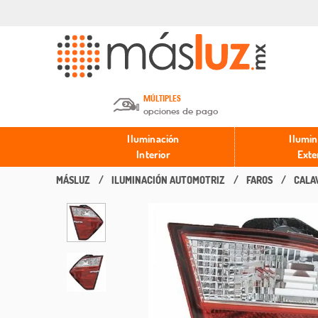
MÚLTIPLES
opciones de pago
Depósito en efectivo o Cheque y
Iluminación
Ilumin
Transferencia.
Interior
Exte
ILUMINACIÓN AUTOMOTRIZ
FAROS
CALA
Pago con tarjeta de crédito o
débito.
PayPal, Oxxo y Mercado Pago.