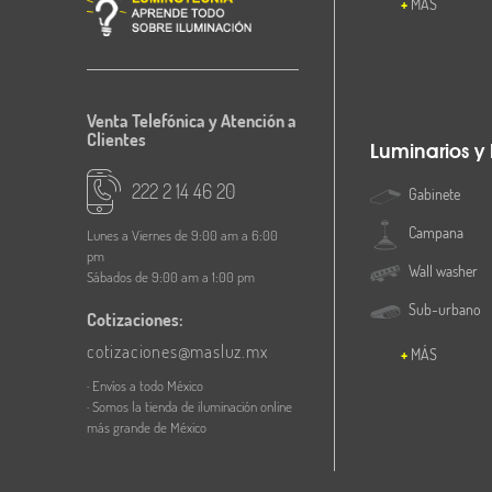
MÁS
Venta Telefónica y Atención a
Clientes
Luminarios y
222 2 14 46 20
Gabinete
Campana
Lunes a Viernes de 9:00 am a 6:00
pm
Wall washer
Sábados de 9:00 am a 1:00 pm
Sub-urbano
Cotizaciones:
cotizaciones@masluz.mx
MÁS
· Envíos a todo México
· Somos la tienda de iluminación online
más grande de México