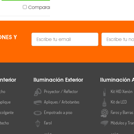
Comparar
Comparar
NES Y
nterior
Iluminación Exterior
Iluminación 
cho
Proyector / Reflector
Kit HID Xenón
aplique
Apliques / Arbotantes
Kit de LED
colgante
Empotrado a piso
Faros y Barras
 techo
Farol
Módulos y Tra