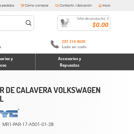
s pedidos
Cómo comprar
Contacto / Ubicación
Inicio
Total de productos:
0
$0.00
222 214 4620
s
Lada sin costo
arios y
Accesorios y
ocos
Repuestos
R DE CALAVERA VOLKSWAGEN
L
MR1-PAR-17-A501-01-2B