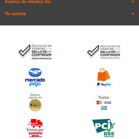
Acerca de másluz.mx
Tu cuenta