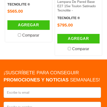
Lampara De Pared Base
Lamp
TECNOLITE ®
E27 15w Toulon Satinado
E27 
Tecnolite -
Tecno
$565.00
TECNOLITE ®
TEC
$795.00
$72
AGREGAR
Comparar
AGREGAR
Comparar
¡SUSCRÍBETE PARA CONSEGUIR
PROMOCIONES Y NOTICIAS
SEMANALES!