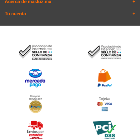
Acerca de másluz.mx
Tu cuenta