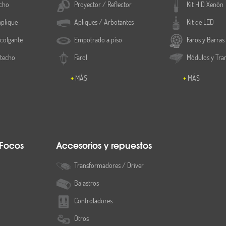
cho
Proyector / Reflector
Kit HID Xenón
Blanco
aplique
Apliques / Arbotantes
Kit de LED
colgante
Empotrado a piso
Faros y Barras
IP65
 techo
Farol
Módulos y Tra
Ancho 92 mm
MÁS
MÁS
370gr
empotrable
Ø 124 mm
 Focos
Accesorios y repuestos
Transformadores / Driver
1pza.
Balastros
1 año
Controladores
Otros