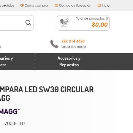
s pedidos
Cómo comprar
Contacto / Ubicación
Inicio
Total de productos:
0
$0.00
222 214 4620
s
Lada sin costo
arios y
Accesorios y
ocos
Repuestos
MPARA LED SW30 CIRCULAR
AGG
L7003-110