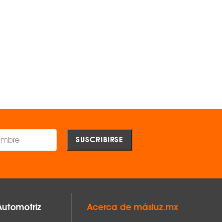
Lámpara LED Sw60 Rectangular
Lámpara LED Sw50 Rectang
MAGG -
MAGG -
MAGG ®
MAGG ®
A
$1,162.00
$898.00
AGREGAR
AGREGAR
Comparar
Comparar
Automotriz
Acerca de másluz.mx
resistente a la corrosión