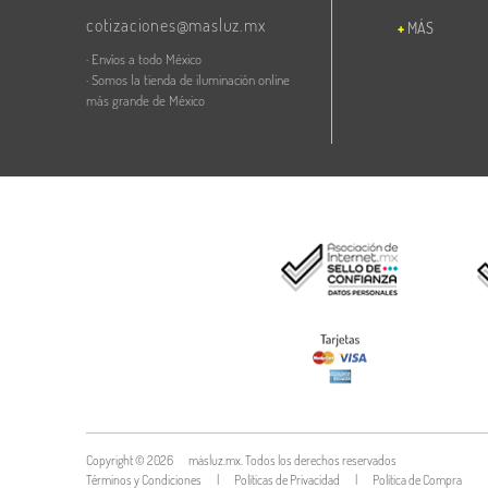
cotizaciones@masluz.mx
MÁS
· Envíos a todo México
· Somos la tienda de iluminación online
más grande de México
Copyright ©
2026
másluz.mx. Todos los derechos reservados
Términos y Condiciones
|
Políticas de Privacidad
|
Política de Compra