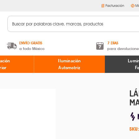
Facturación
Mi
ENVÍO GRATIS
7 DÍAS
a todo México
para devolucione
A partir de $599 MXN.
Términos y condiciones
ación
Iluminación
Lumin
* Aplican restricciones
Políticas de devoluciones
rior
Automotriz
F
LÁ
M
SKU: