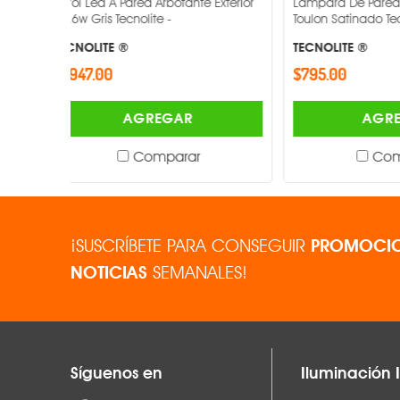
 Exterior
Lampara De Pared Base E27 15w
Lampara De 
Potencia nominal
Toulon Satinado Tecnolite -
Rauch Antraci
TECNOLITE ®
TECNOLITE ®
Corriente de operación
$795.00
$725.00
Fuente luminosa
AGREGAR
Temperatura de color
Comparar
IRC
Flujo luminoso
¡SUSCRÍBETE PARA CONSEGUIR
PROMOCIO
Frecuencia de operación
NOTICIAS
SEMANALES!
Atenuable
Vida útil
Síguenos en
Iluminación I
Cuerpo