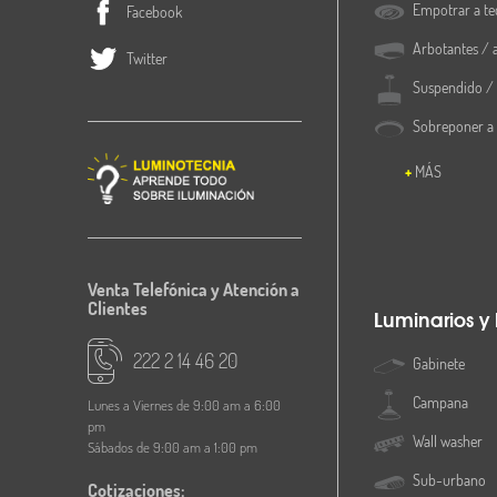
Empotrar a te
Facebook
Acabado
Arbotantes / 
Twitter
Suspendido / 
Grado de Protección IP
Sobreponer a
Dimensiones
MÁS
Peso
Montaje o instalación
Venta Telefónica y Atención a
Clientes
Apertura en plafón
Luminarios y
222 2 14 46 20
Gabinete
Contenido
Campana
Lunes a Viernes de 9:00 am a 6:00
Garantía
pm
Wall washer
Sábados de 9:00 am a 1:00 pm
Sub-urbano
Cotizaciones: