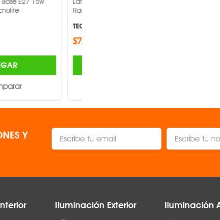
Pared Base E27 15w
Lampara De Pared Base Gu10
1.6W
ta Tecnolite -
71.35w Toledo Antracita Tecnolite -
TECNOLITE ®
0.02A / 0.018
$785.00
Led
AGREGAR
AGREGAR
Ambar
Comparar
Comparar
= 82
55 lm
NES Y
50/60Hz
NO
50,000hrs
nterior
Iluminación Exterior
Iluminación 
termoplástico 