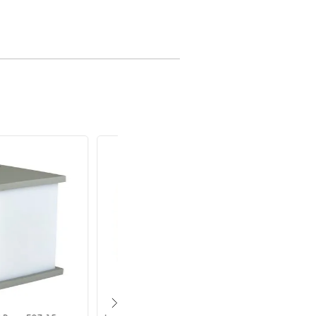
(1) Driver Tot
= 0.5
100-240V ~
100-240 V~
127V~ a 22
1.6W