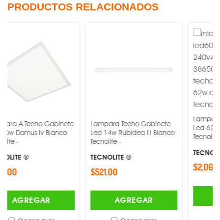
PRODUCTOS RELACIONADOS
Lampara A Techo 
echo Gabinete
Lampara Techo Gabinete
Led 62w Domus3 
s Iv Blanco
Led 14w Rubidea Iii Blanco
Tecnolite -
Tecnolite -
TECNOLITE ®
TECNOLITE ®
$2,063.00
$521.00
AGREGA
EGAR
AGREGAR
Compar