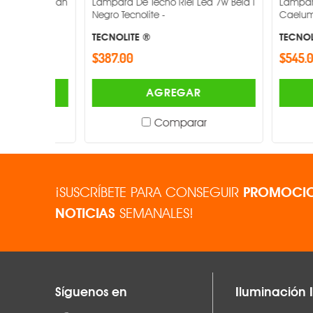
d 18w Han
Lampara De Techo Riel Led 7w Beid I
Lampara De T
Ángulo de apertura
Negro Tecnolite -
Caelum Blanc
TECNOLITE ®
TECNOLITE ®
Flujo luminoso
$387.00
$545.00
Atenuable
AGREGAR
Acabado
Comparar
Dimensiones
¡SUSCRÍBETE PARA CONSEGUIR
PROMOCIO
NOTICIAS
SEMANALES!
Síguenos en
Iluminación I