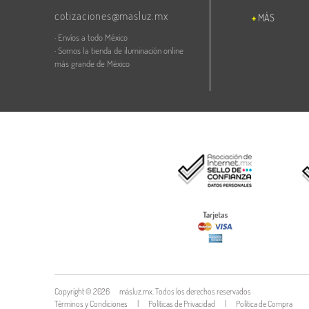
cotizaciones@masluz.mx
MÁS
· Envíos a todo México
· Somos la tienda de iluminación online
más grande de México
Copyright ©
2026
másluz.mx. Todos los derechos reservados
Términos y Condiciones
|
Políticas de Privacidad
|
Política de Compra