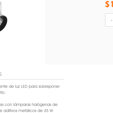
-
S
ente de luz LED para sobreponer
ito.
res con lámparas halógenas de
 aditivos metálicos de 35 W