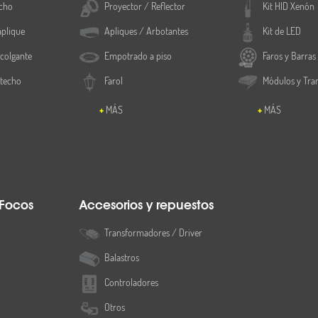
cho
Proyector / Reflector
Kit HID Xenón
aplique
Apliques / Arbotantes
Kit de LED
colgante
Empotrado a piso
Faros y Barras
 techo
Farol
Módulos y Tra
MÁS
MÁS
 Focos
Accesorios y repuestos
Transformadores / Driver
Balastros
Controladores
Otros