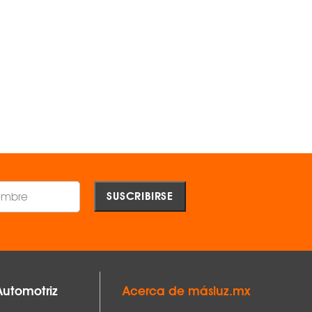
Proyector DE EMPOTRAR C30-E de
Proyector DE EMPOTRAR C30
45° Negro 3000 K -
24° Negro 3000 K -
MAGG ®
MAGG ®
$1,608.00
$1,608.00
AGREGAR
AGREGAR
Comparar
Comparar
6 mm, alto 143 mm
Automotriz
Acerca de másluz.mx