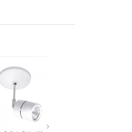
= 0.9
100-305 V~
100-305V ~
20 W
4000 K
= 80