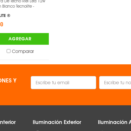
echo Riel Led 12w
Proyector DE RIEL C30-R de 24°
45°
o Tecnolite -
Negro 4000 K -
MAGG ®
1500 lm
$1,384.00
No
AGREGAR
AGREGAR
Blanco
Comparar
Comparar
Ancho 151 mm, largo 9
NES Y
nterior
Iluminación Exterior
Iluminación 