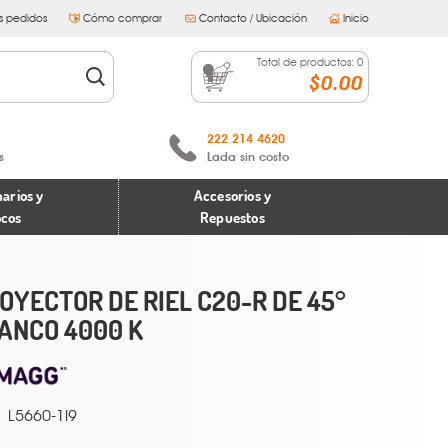
s pedidos
Cómo comprar
Contacto / Ubicación
Inicio
Total de productos:
0
$0.00
222 214 4620
s
Lada sin costo
arios y
Accesorios y
ocos
Repuestos
OYECTOR DE RIEL C20-R DE 45°
ANCO 4000 K
L5660-1I9