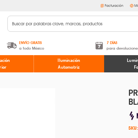
Facturación
Mi
ENVÍO GRATIS
7 DÍAS
a todo México
para devolucione
A partir de $599 MXN.
Términos y condiciones
ación
Iluminación
Lumin
* Aplican restricciones
Políticas de devoluciones
rior
Automotriz
F
PR
BL
SKU: