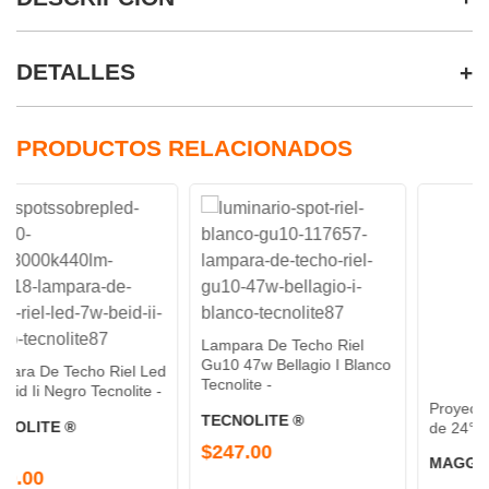
DETALLES
PRODUCTOS RELACIONADOS
Lampara De Techo Riel
Gu10 47w Bellagio I Blanco
echo Riel Led
Tecnolite -
ro Tecnolite -
Proyector DE RIE
TECNOLITE ®
®
de 24° Negro 4000
$247.00
MAGG ®