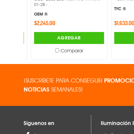
01-2B -
TYC ®
OEM ®
$2,245.00
$1,633.00
AGREGAR
Comparar
¡SUSCRÍBETE PARA CONSEGUIR
PROMOCIO
NOTICIAS
SEMANALES!
Síguenos en
Iluminación I