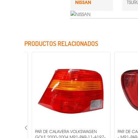
NISSAN
TSURU
PRODUCTOS RELACIONADOS
Incluye Cristales
AGEN
PAR DE CALAVERA VOLKSWAGEN
PAR DE CAL
MR1-PAR-
GOLF 2000-2004 MR1-PAR-11-A197-
- MR1-PAR-11