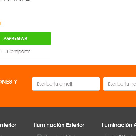
-
TYC ®
$1,791.00
AGREGAR
AGREGAR
Comparar
Comparar
NES Y
nterior
Iluminación Exterior
Iluminación 