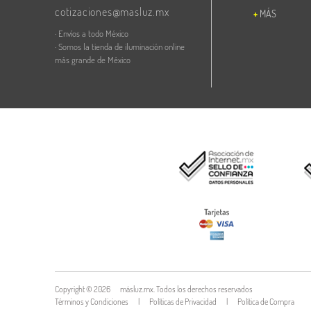
cotizaciones@masluz.mx
MÁS
· Envíos a todo México
· Somos la tienda de iluminación online
más grande de México
Copyright ©
2026
másluz.mx. Todos los derechos reservados
Términos y Condiciones
|
Políticas de Privacidad
|
Política de Compra