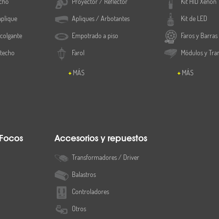
cho
Proyector / Reflector
Kit HID Xenón
aplique
Apliques / Arbotantes
Kit de LED
colgante
Empotrado a piso
Faros y Barras
 techo
Farol
Módulos y Tra
MÁS
MÁS
 Focos
Accesorios y repuestos
Transformadores / Driver
Balastros
Controladores
Otros