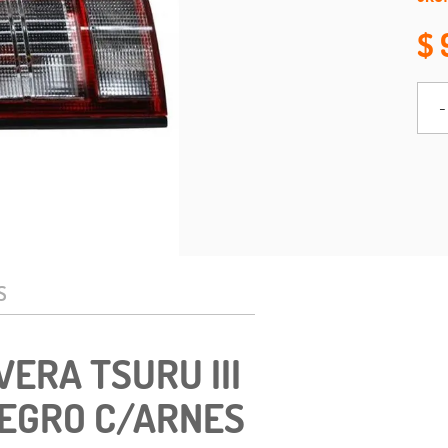
-
S
VERA TSURU III
NEGRO C/ARNES