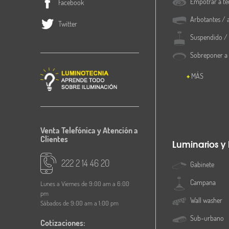
Empotrar a te
Facebook
Arbotantes / 
Twitter
Suspendido / 
Sobreponer a
MÁS
Venta Telefónica y Atención a
Clientes
Luminarios y
222 2 14 46 20
Gabinete
Campana
Lunes a Viernes de 9:00 am a 6:00
pm
Wall washer
Sábados de 9:00 am a 1:00 pm
Sub-urbano
Cotizaciones: