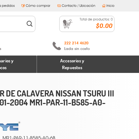
s pedidos
Cómo comprar
Contacto / Ubicación
Inicio
Total de productos:
0
$0.00
222 214 4620
s
Lada sin costo
arios y
Accesorios y
ocos
Repuestos
R DE CALAVERA NISSAN TSURU III
01-2004 MR1-PAR-11-B585-A0-
MR1-PAR-11-B585-A0-6B