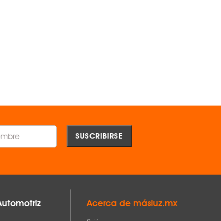
-
TYC ®
OEM ®
$1,786.00
$3,134.00
AGREGAR
AGREGAR
Comparar
Comparar
Automotriz
Acerca de másluz.mx