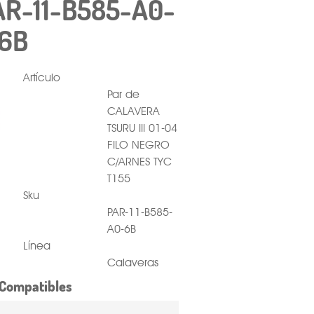
PAR-11-B585-A0-
6B
Artículo
Par de
CALAVERA
TSURU III 01-04
FILO NEGRO
C/ARNES TYC
T155
Sku
PAR-11-B585-
A0-6B
Línea
Calaveras
Compatibles