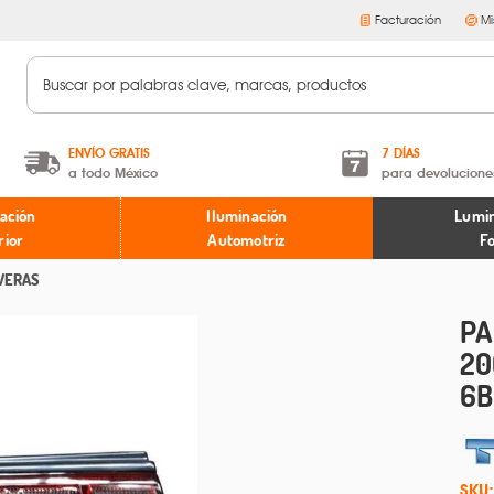
Facturación
Mi
ENVÍO GRATIS
7 DÍAS
a todo México
para devolucione
A partir de $599 MXN.
Términos y condiciones
ación
Iluminación
Lumin
* Aplican restricciones
Políticas de devoluciones
rior
Automotriz
F
VERAS
PA
20
6B
SKU: