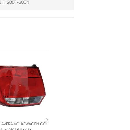
 III 2001-2004
AVERA VOLKSWAGEN GOL
PAR DE CALAVERA VOLKSWAGEN GOL
-C441-01-2B -
2013-2016 MR1-PAR-11-C443-01-6B