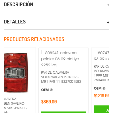
DESCRIPCIÓN
DETALLES
PRODUCTOS RELACIONADOS
PAR DE CALAVERA
VOLKSWAGEN GOLF 19
PAR DE CALAVERA
1999 MR1-PAR-11-
VOLKSWAGEN POINTER -
75040015B3 -
MR1-PAR-11-B3270015B3 -
OEM ®
OEM ®
$1,216.00
$869.00
EIRO
AR-11-
AGREGAR