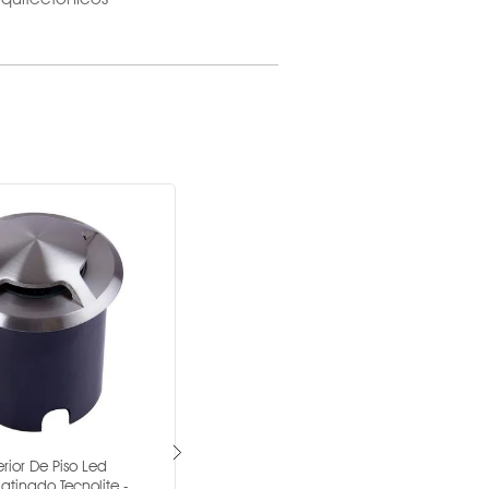
= 0.5
100-240V ~
100-240 V~
2W
2700 K
= 83
rior De Piso Led
Lampara Piso Led Calicut
45°
atinado Tecnolite -
Empotrable 12w Aluminio Tecnolite -