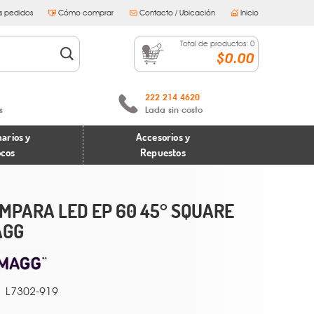
s pedidos
Cómo comprar
Contacto / Ubicación
Inicio
Total de productos:
0
$0.00
222 214 4620
s
Lada sin costo
arios y
Accesorios y
ocos
Repuestos
MPARA LED EP 60 45° SQUARE
AGG
L7302-919