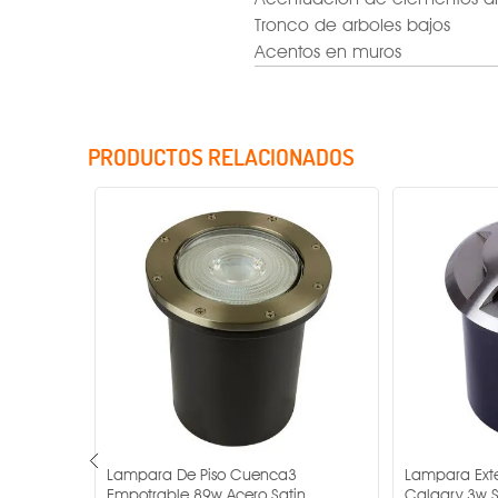
Tronco de arboles bajos
Acentos en muros
PRODUCTOS RELACIONADOS
Factor de potencia
Rango de tensión
Voltaje
Potencia
Temperatura de color
IRC
or Para
Lampara De Piso Cuenca3
Lampara Exte
Ángulo de apertura
-
Empotrable 89w Acero Satin
Calgary 3w S