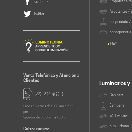
Empotrar a te
Facebook
Arbotantes / 
Twitter
Suspendido / 
Sobreponer a
MÁS
Venta Telefónica y Atención a
Clientes
Luminarios y
222 2 14 46 20
Gabinete
Campana
Lunes a Viernes de 9:00 am a 6:00
pm
Wall washer
Sábados de 9:00 am a 1:00 pm
Sub-urbano
Cotizaciones: