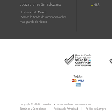
cotizaciones@masluz.mx
MÁS
· Envíos a todo México
· Somos la tienda de iluminación online
más grande de México
Copyright ©
2026
másluz.mx. Todos los derechos reservados
Términos y Condiciones
|
Políticas de Privacidad
|
Política de Compra