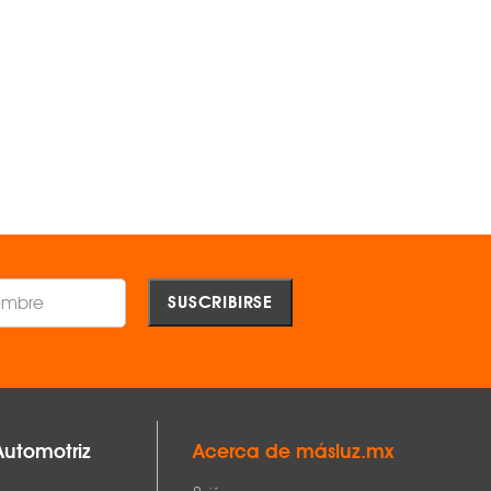
TECNOLITE ®
TECNOLITE ®
$616.00
$448.00
AGREGAR
AGREGAR
Comparar
Comparar
 38.4 mm, base 53.5 mm
Automotriz
Acerca de másluz.mx