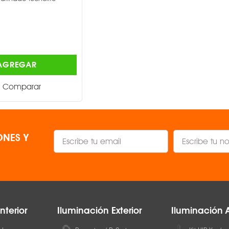
TECNOLITE ®
90 lm
$1,395.00
NO
AGREGAR
AGREGAR
Acero Inoxidable
Comparar
Comparar
Luminario diámetro 53.5 mm, Alto
NES Y
nterior
Iluminación Exterior
Iluminación 