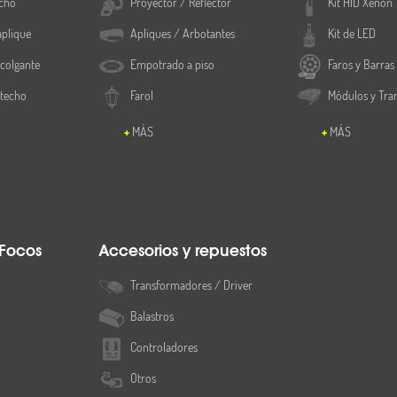
cho
Proyector / Reflector
Kit HID Xenón
aplique
Apliques / Arbotantes
Kit de LED
colgante
Empotrado a piso
Faros y Barras
 techo
Farol
Módulos y Tra
MÁS
MÁS
 Focos
Accesorios y repuestos
Transformadores / Driver
Balastros
Controladores
Otros