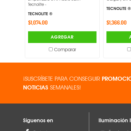
Tecnolite -
TECNOLITE ®
Flujo luminoso
TECNOLITE ®
$1,074.00
$1,366.00
Atenuable
AGREGAR
Acabado
Comparar
Dimensiones
¡SUSCRÍBETE PARA CONSEGUIR
PROMOCIO
NOTICIAS
SEMANALES!
Síguenos en
Iluminación I