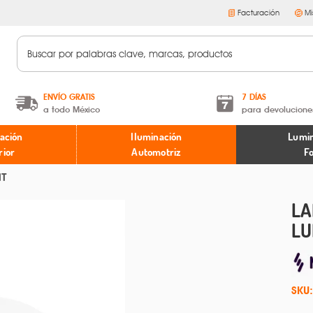
Facturación
Mi
ENVÍO GRATIS
7 DÍAS
a todo México
para devolucione
A partir de $599 MXN.
Términos y condiciones
ación
Iluminación
Lumin
* Aplican restricciones
Políticas de devoluciones
rior
Automotriz
F
HT
LA
LU
SKU: