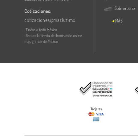
Sub-urbano
Cotizaciones:
cotizaciones@masluz.mx
MÁS
· Envíos a todo México
· Somos la tienda de iluminación online
más grande de México