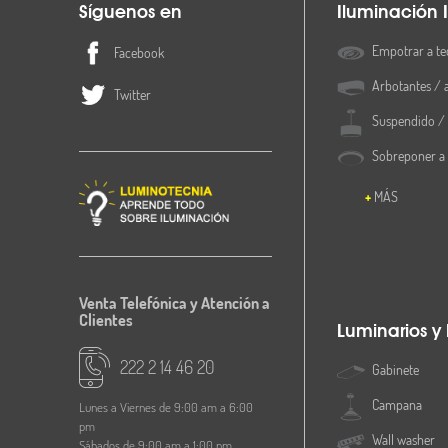
Síguenos en
Iluminación I
Empotrar a te
Facebook
Arbotantes / 
Twitter
Suspendido / 
Sobreponer a
MÁS
Venta Telefónica y Atención a
Clientes
Luminarios y
222 2 14 46 20
Gabinete
Campana
Lunes a Viernes de 9:00 am a 6:00
pm
Wall washer
Sábados de 9:00 am a 1:00 pm