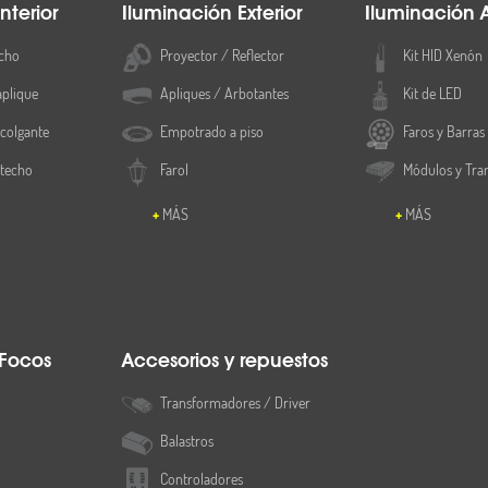
nterior
Iluminación Exterior
Iluminación 
cho
Proyector / Reflector
Kit HID Xenón
aplique
Apliques / Arbotantes
Kit de LED
colgante
Empotrado a piso
Faros y Barras
 techo
Farol
Módulos y Tra
MÁS
MÁS
 Focos
Accesorios y repuestos
Transformadores / Driver
Balastros
Controladores