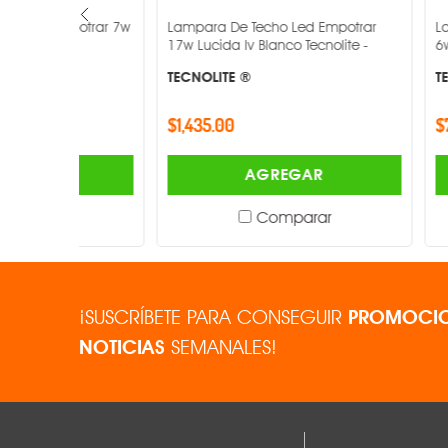
potrar 7w
Lampara De Techo Led Empotrar
Lampara De T
Flujo luminoso
17w Lucida Iv Blanco Tecnolite -
6w Blanco 650
TECNOLITE ®
TECNOLITE ®
Atenuable
$1,435.00
$78.00
Acabado
AGREGAR
Dimensiones
Comparar
¡SUSCRÍBETE PARA CONSEGUIR
PROMOCIO
NOTICIAS
SEMANALES!