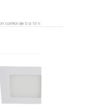
n control de 0 a 10 V.
= 0.9
100-305 V~
100-305V ~
23 W
4000 K
= 82