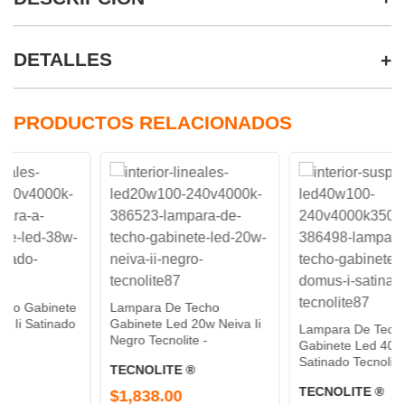
DETALLES
PRODUCTOS RELACIONADOS
ete
Lampara De Techo
ado
Gabinete Led 20w Neiva Ii
Lampara De Techo
Negro Tecnolite -
Gabinete Led 40w Domus I
Satinado Tecnolite -
TECNOLITE ®
TECNOLITE ®
$1,838.00