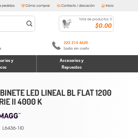
s pedidos
Cómo comprar
Contacto / Ubicación
Inicio
Total de productos:
0
$0.00
222 214 4620
s
Lada sin costo
arios y
Accesorios y
ocos
Repuestos
BINETE LED LINEAL BL FLAT 1200
RIE II 4000 K
L6436-1I0