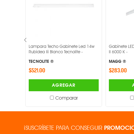
Potencia
Temperatura de color
IRC
te Led
Lampara Techo Gabinete Led 14w
Gabinete LED 
Flujo luminoso
-
Rubidea Iii Blanco Tecnolite -
II 6000 K -
TECNOLITE ®
MAGG ®
Atenuable
$521.00
$283.00
Acabado
AGREGAR
Dimensiones
Comparar
¡SUSCRÍBETE PARA CONSEGUIR
PROMOCIO