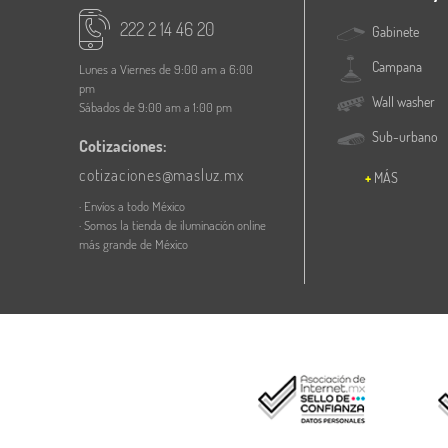
222 2 14 46 20
Gabinete
Campana
Lunes a Viernes de 9:00 am a 6:00
pm
Wall washer
Sábados de 9:00 am a 1:00 pm
Sub-urbano
Cotizaciones:
cotizaciones@masluz.mx
MÁS
· Envíos a todo México
· Somos la tienda de iluminación online
más grande de México