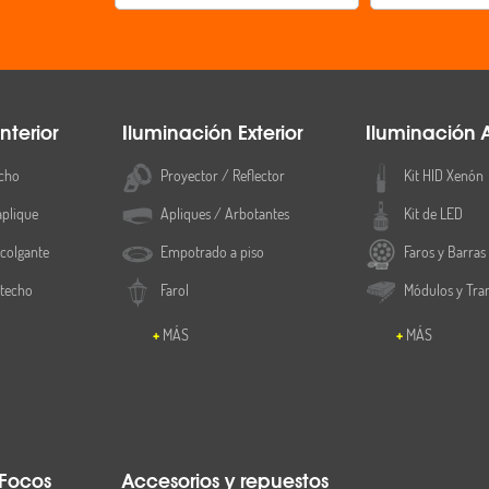
nterior
Iluminación Exterior
Iluminación 
cho
Proyector / Reflector
Kit HID Xenón
aplique
Apliques / Arbotantes
Kit de LED
colgante
Empotrado a piso
Faros y Barras
 techo
Farol
Módulos y Tra
MÁS
MÁS
 Focos
Accesorios y repuestos