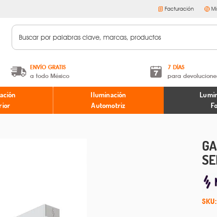
Facturación
Mi
ENVÍO GRATIS
7 DÍAS
a todo México
para devolucione
A partir de $599 MXN.
Términos y condiciones
ación
Iluminación
Lumin
* Aplican restricciones
Políticas de devoluciones
rior
Automotriz
F
GA
SE
SKU: