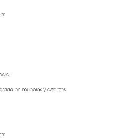
ja:
edia:
egrada en muebles y estantes
ta: