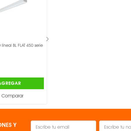
8 W
4000 K
= 82
lineal BL FLAT 450 serie
Gabinete LED lineal BL FLAT 300 serie
530 lm
II 3000 K -
MAGG ®
Sí, por medio de triac
$252.00
BLANCO OPAL
AGREGAR
AGREGAR
Largo 1200 mm, Ancho 2
Comparar
Comparar
NES Y