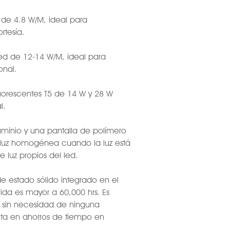
ed de 4.8 W/M, ideal para
rtesía.
 led de 12-14 W/M, ideal para
onal.
 fluorescentes T5 de 14 W y 28 W
l.
minio y una pantalla de polímero
 luz homogénea cuando la luz está
de luz propios del led.
e estado sólido integrado en el
 vida es mayor a 60,000 hrs. Es
 sin necesidad de ninguna
ulta en ahorros de tiempo en