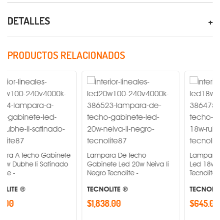
DETALLES
PRODUCTOS RELACIONADOS
cho Gabinete
Lampara De Techo
Lampara A Techo G
 Ii Satinado
Gabinete Led 20w Neiva Ii
Led 18w Rubidea Iv
Negro Tecnolite -
Tecnolite -
TECNOLITE ®
TECNOLITE ®
$1,838.00
$645.00