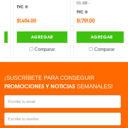
01-6B -
TYC ®
TYC ®
$1,404.00
$1,791.00
AGREGAR
AGREGAR
Comparar
Comparar
¡SUSCRÍBETE PARA CONSEGUIR
PROMOCIONES Y NOTICIAS
SEMANALES!