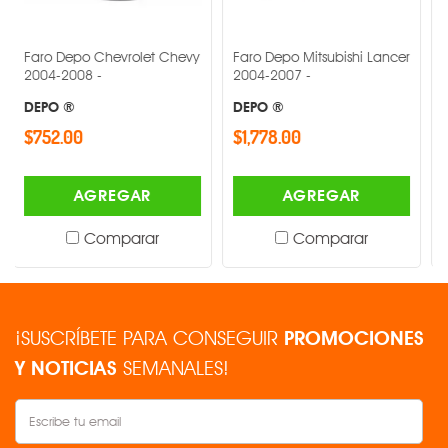
po Chevrolet Chevy
Faro Depo Mitsubishi Lancer
Faro Depo V
08 -
2004-2007 -
Jetta 2008-2
DEPO ®
DEPO ®
0
$1,778.00
$1,220.00
AGREGAR
AGREGAR
AG
Comparar
Comparar
Co
¡SUSCRÍBETE PARA CONSEGUIR
PROMOCIONES
Y NOTICIAS
SEMANALES!