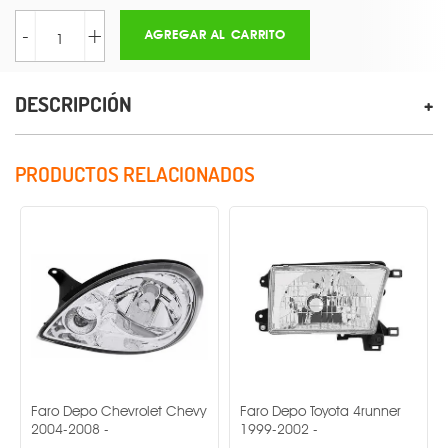
-
+
AGREGAR AL CARRITO
DESCRIPCIÓN
PRODUCTOS RELACIONADOS
ro Depo Chevrolet Chevy
Faro Depo Toyota 4runner
Faro De
04-2008 -
1999-2002 -
2016 -