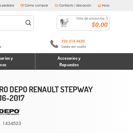
s pedidos
Cómo comprar
Contacto / Ubicación
Inicio
Total de productos:
0
$0.00
222 214 4620
s
Lada sin costo
arios y
Accesorios y
ocos
Repuestos
RO DEPO RENAULT STEPWAY
16-2017
1434523