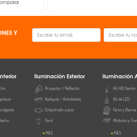
Comparar
Comparar
NES Y
nterior
Iluminación Exterior
Iluminación 
cho
Proyector / Reflector
Kit HID Xenón
aplique
Apliques / Arbotantes
Kit de LED
colgante
Empotrado a piso
Faros y Barras
 techo
Farol
Módulos y Tra
MÁS
MÁS