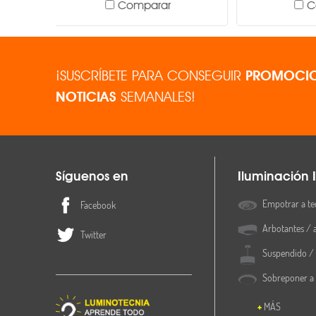
Comparar
¡SUSCRÍBETE PARA CONSEGUIR
PROMOCIO
NOTICIAS
SEMANALES!
Síguenos en
Iluminación I
Empotrar a te
Facebook
Arbotantes / 
Twitter
Suspendido / 
Sobreponer a
MÁS