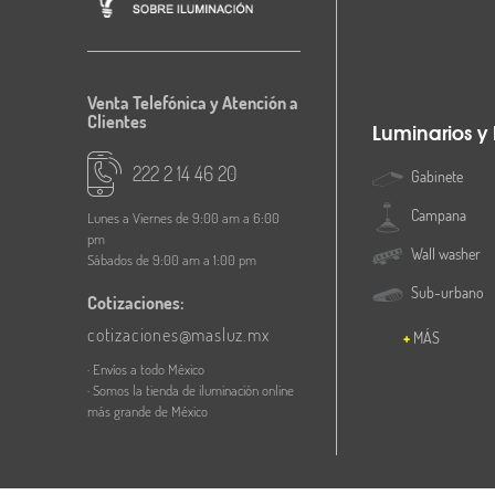
Venta Telefónica y Atención a
Clientes
Luminarios y
222 2 14 46 20
Gabinete
Campana
Lunes a Viernes de 9:00 am a 6:00
pm
Wall washer
Sábados de 9:00 am a 1:00 pm
Sub-urbano
Cotizaciones:
cotizaciones@masluz.mx
MÁS
· Envíos a todo México
· Somos la tienda de iluminación online
más grande de México