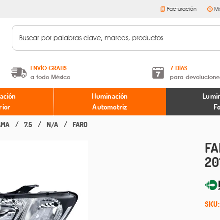
Facturación
Mi
ENVÍO GRATIS
7 DÍAS
a todo México
para devolucione
A partir de $599 MXN.
Términos y condiciones
ación
Iluminación
Lumin
* Aplican restricciones
Políticas de devoluciones
rior
Automotriz
F
AMA
7.5
N/A
FARO
FA
20
SKU: