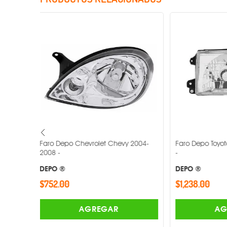
y 2004-
Faro Depo Toyota 4runner 1999-2002
Faro Depo Vo
-
DEPO ®
DEPO ®
$1,238.00
$5,550.00
AGREGAR