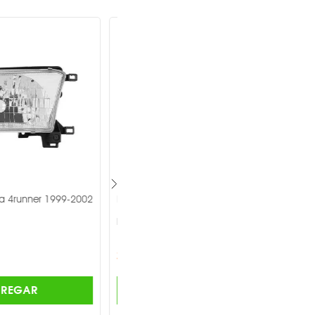
lvo Vnl 2004-2016 -
Faro Depo Freightliner M2 2002-
2017 -
DEPO ®
$2,291.00
AGREGAR
AGREGAR