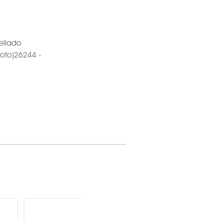
ellado
loto)26244 -