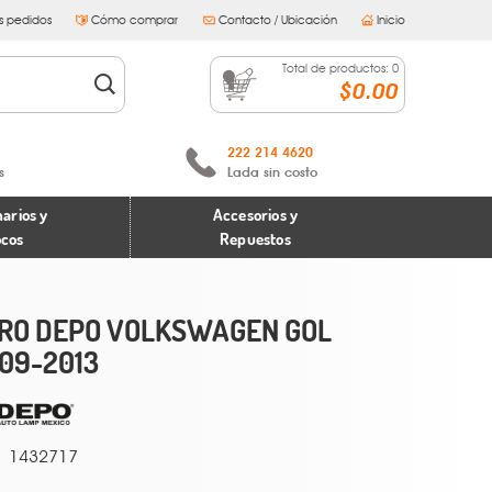
s pedidos
Cómo comprar
Contacto / Ubicación
Inicio
Total de productos:
0
$0.00
222 214 4620
s
Lada sin costo
arios y
Accesorios y
ocos
Repuestos
RO DEPO VOLKSWAGEN GOL
09-2013
1432717