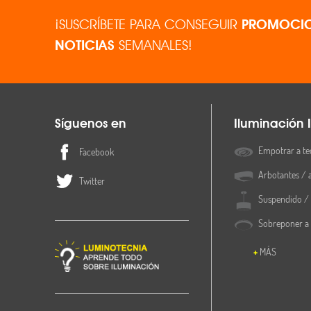
¡SUSCRÍBETE PARA CONSEGUIR
PROMOCIO
NOTICIAS
SEMANALES!
Síguenos en
Iluminación I
Empotrar a te
Facebook
Arbotantes / 
Twitter
Suspendido / 
Sobreponer a
MÁS