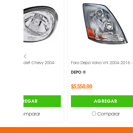
y 2004-
Faro Depo Volvo Vnl 2004-2016 -
Faro Depo Vo
2010-2016 -
DEPO ®
DEPO ®
$5,550.00
$2,512.00
AGREGAR
Comparar