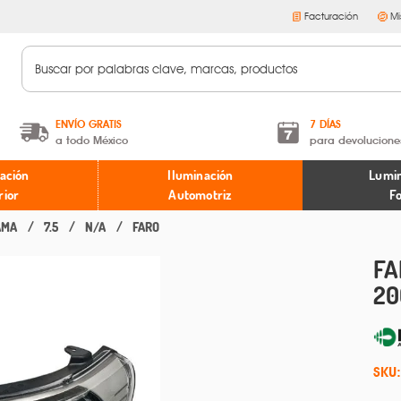
Facturación
Mi
ENVÍO GRATIS
7 DÍAS
a todo México
para devolucione
A partir de $599 MXN.
Términos y condiciones
ación
Iluminación
Lumin
* Aplican restricciones
Políticas de devoluciones
rior
Automotriz
F
AMA
7.5
N/A
FARO
FA
20
SKU: