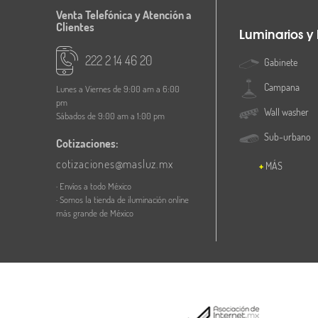
Venta Telefónica y Atención a
Clientes
Luminarios y
222 2 14 46 20
Gabinete
Campana
Lunes a Viernes de 9:00 am a 6:00
pm
Wall washer
Sábados de 9:00 am a 1:00 pm
Sub-urbano
Cotizaciones:
cotizaciones@masluz.mx
MÁS
· Envíos a todo México
· Somos la tienda de iluminación online
más grande de México