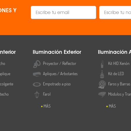
NES Y
nterior
Iluminación Exterior
Iluminación 
cho
Proyector / Reflector
Kit HID Xenón
aplique
Apliques / Arbotantes
Kit de LED
colgante
Empotrado a piso
Faros y Barras
 techo
Farol
Módulos y Tra
MÁS
MÁS