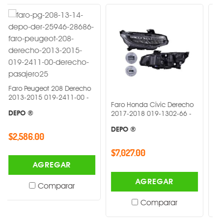
eugeot 208 Derecho
015 019-2411-00 -
Faro Honda Civic Derecho
Faro Chevro
®
2017-2018 019-1302-66 -
Derecho 20
0616-20 -
DEPO ®
6.00
DEPO ®
$7,027.00
$6,761.00
AGREGAR
AGREGAR
AG
Comparar
Comparar
C