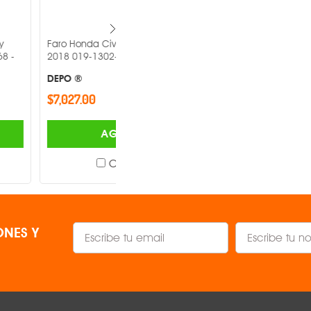
ivic Izquierdo 2017-
Faro Fondo Cromado Nissan Frontier
02-67 -
Derecho 2016-2018 019-2346-04 -
DEPO ®
$1,473.00
AGREGAR
AGREGAR
Comparar
Comparar
NES Y