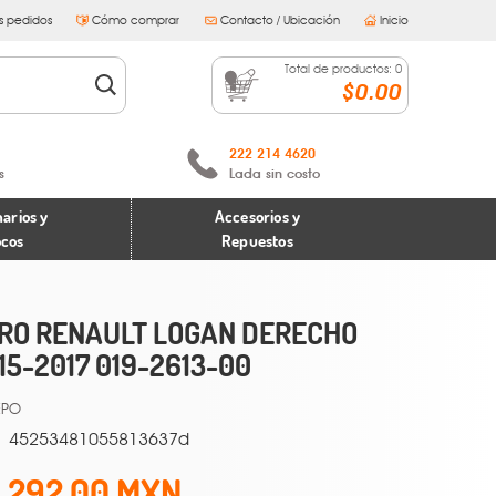
s pedidos
Cómo comprar
Contacto / Ubicación
Inicio
Total de productos:
0
$0.00
222 214 4620
s
Lada sin costo
arios y
Accesorios y
ocos
Repuestos
RO RENAULT LOGAN DERECHO
15-2017 019-2613-00
45253481055813637d
1,292.00