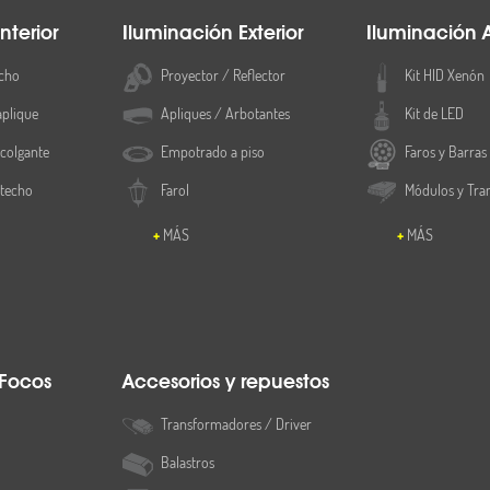
nterior
Iluminación Exterior
Iluminación 
cho
Proyector / Reflector
Kit HID Xenón
aplique
Apliques / Arbotantes
Kit de LED
colgante
Empotrado a piso
Faros y Barras
 techo
Farol
Módulos y Tra
MÁS
MÁS
 Focos
Accesorios y repuestos
Transformadores / Driver
Balastros