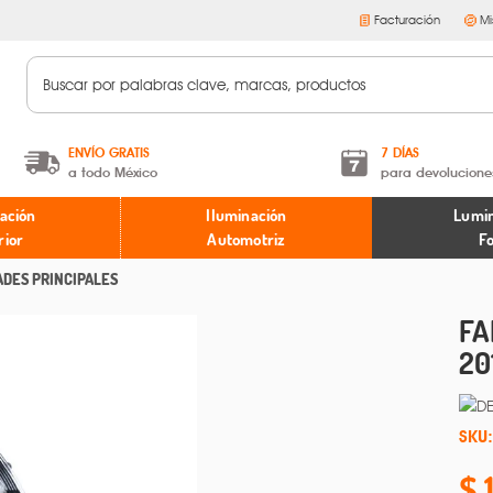
Facturación
Mi
ENVÍO GRATIS
7 DÍAS
a todo México
para devolucione
A partir de $599 MXN.
Términos y condiciones
ación
Iluminación
Lumin
* Aplican restricciones
Políticas de devoluciones
rior
Automotriz
F
ADES PRINCIPALES
FA
20
SKU: