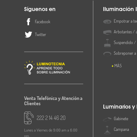
Síguenos en
Iluminación I
Empotrar a te
Facebook
Arbotantes / 
Twitter
Suspendido / 
Sobreponer a
MÁS
Venta Telefónica y Atención a
Clientes
Luminarios y
222 2 14 46 20
Gabinete
Campana
Lunes a Viernes de 9:00 am a 6:00
pm