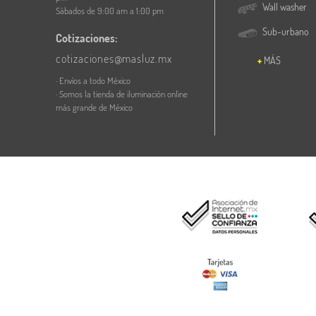
Wall washer
Sábados de 9:00 am a 1:00 pm
Sub-urbano
Cotizaciones:
cotizaciones@masluz.mx
MÁS
· Envíos a todo México
· Somos la tienda de iluminación online
más grande de México