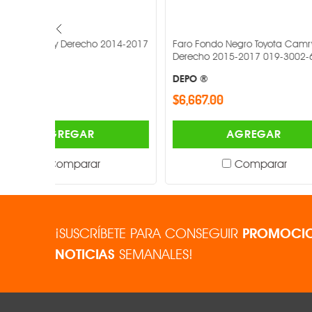
2014-2017
Faro Fondo Negro Toyota Camry
Faro Honda C
Derecho 2015-2017 019-3002-68 -
2018 019-13
DEPO ®
DEPO ®
$6,667.00
$7,027.00
AGREGAR
Comparar
¡SUSCRÍBETE PARA CONSEGUIR
PROMOCIO
NOTICIAS
SEMANALES!