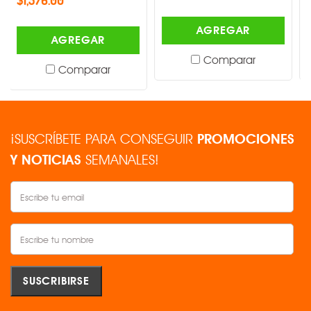
AGREGAR
AG
AGREGAR
Comparar
C
Comparar
¡SUSCRÍBETE PARA CONSEGUIR
PROMOCIONES
Y NOTICIAS
SEMANALES!