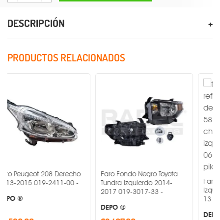
DESCRIPCIÓN
PRODUCTOS RELACIONADOS
geot 208 Derecho
Faro Fondo Negro Toyota
Faro Negro Ch
5 019-2411-00 -
Tundra Izquierdo 2014-
Izquierdo 201
2017 019-3017-33 -
13 -
DEPO ®
DEPO ®