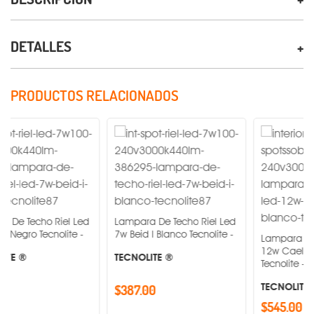
DETALLES
PRODUCTOS RELACIONADOS
o Riel Led
Lampara De Techo Riel Led
ecnolite -
7w Beid I Blanco Tecnolite -
Lampara De Techo Ri
12w Caelum Blanco
TECNOLITE ®
Tecnolite -
TECNOLITE ®
$387.00
$545.00