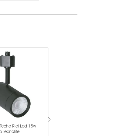
100-240V~
15 W
NA
Negro
LED ENSAMBLA
60 Meses
echo Riel Led 15w
Proyector DE RIEL C30-R de 45°
o Tecnolite -
Blanco 3000 K -