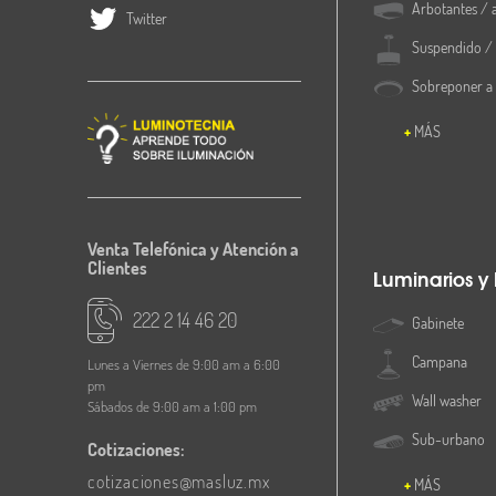
Arbotantes / 
Twitter
Suspendido / 
Sobreponer a
MÁS
Venta Telefónica y Atención a
Clientes
Luminarios y
222 2 14 46 20
Gabinete
Campana
Lunes a Viernes de 9:00 am a 6:00
pm
Wall washer
Sábados de 9:00 am a 1:00 pm
Sub-urbano
Cotizaciones:
cotizaciones@masluz.mx
MÁS