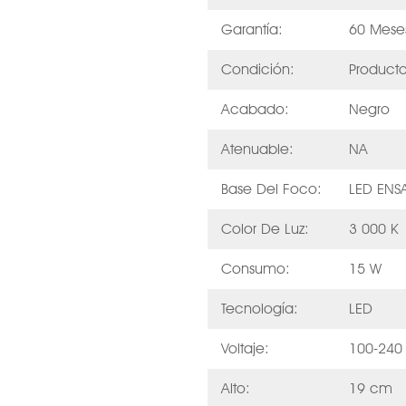
Garantía:
60 Mese
Condición:
Product
Acabado:
Negro
Atenuable:
NA
Base Del Foco:
LED EN
Color De Luz:
3 000 K
Consumo:
15 W
Tecnología:
LED
Voltaje:
100-240
Alto:
19 cm