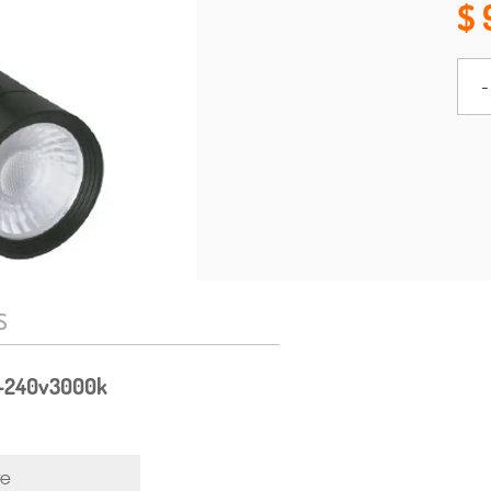
-
S
00-240v3000k
te