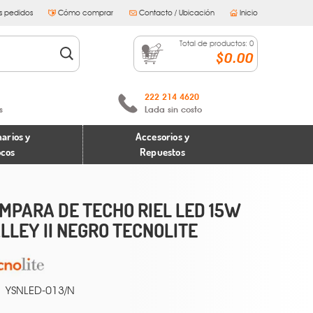
s pedidos
Cómo comprar
Contacto / Ubicación
Inicio
Total de productos:
0
$0.00
222 214 4620
s
Lada sin costo
arios y
Accesorios y
ocos
Repuestos
MPARA DE TECHO RIEL LED 15W
LLEY II NEGRO TECNOLITE
YSNLED-013/N