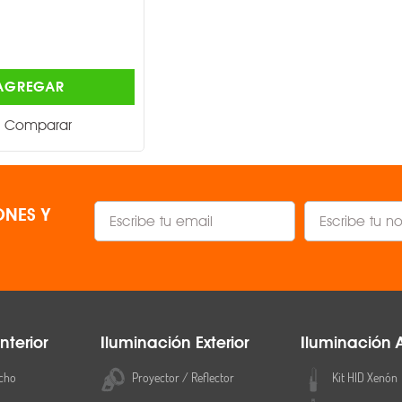
MAGG ®
$1,384.00
AGREGAR
AGREGAR
Comparar
Comparar
NES Y
nterior
Iluminación Exterior
Iluminación 
cho
Proyector / Reflector
Kit HID Xenón