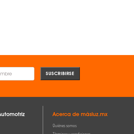
MAGG ®
MAGG ®
$1,409.00
$1,409.00
AGREGAR
AGREGAR
Comparar
Comparar
Automotriz
Acerca de másluz.mx
Quiénes somos
Términos y condiciones