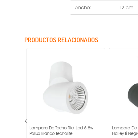
Ancho:
12 cm
PRODUCTOS RELACIONADOS
Voltaje
Consumo
Atenuable
Acabado
Base
Garantía
d 6.8w
Lampara De Techo Riel Led 6.8w
Lampara De T
Pollux Blanco Tecnolite -
Halley Ii Negr