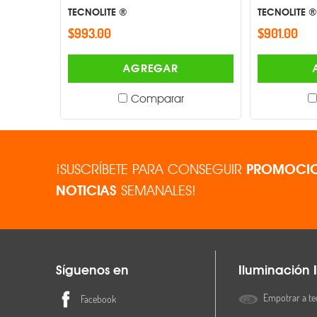
TECNOLITE ®
TECNOLITE ®
$993.00
$901.00
AGREGAR
Comparar
¡SUSCRÍBETE PARA CONSEGUIR
PROMOCIO
NOTICIAS
SEMANALES!
Síguenos en
Iluminación I
Empotrar a te
Facebook