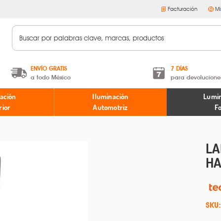
Facturación
Mi
ENVÍO GRATIS
7 DÍAS
a todo México
para devolucione
A partir de $599 MXN.
Términos y condiciones
ación
Iluminación
Lumin
* Aplican restricciones
Políticas de devoluciones
rior
Automotriz
F
LA
HA
SKU: