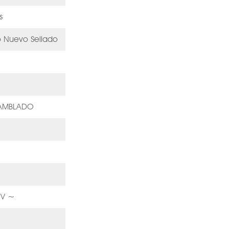
s
o Nuevo Sellado
SAMBLADO
 V ~