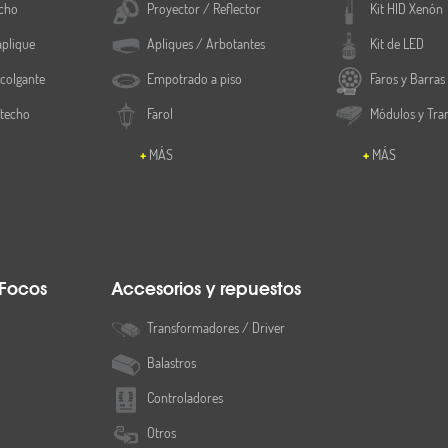
cho
Proyector / Reflector
Kit HID Xenón
aplique
Apliques / Arbotantes
Kit de LED
colgante
Empotrado a piso
Faros y Barras
 techo
Farol
Módulos y Tra
MÁS
MÁS
 Focos
Accesorios y repuestos
Transformadores / Driver
Balastros
Controladores
Otros