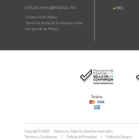
cotizaciones@masluz.mx
MÁS
· Envíos a todo México
· Somos la tienda de iluminación online
más grande de México
Copyright ©
2026
másluz.mx. Todos los derechos reservados
Términos y Condiciones
|
Políticas de Privacidad
|
Política de Compra