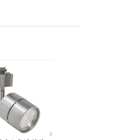
= 0.9
100-305 V~
100-305V ~
20 W
4000 K
= 80