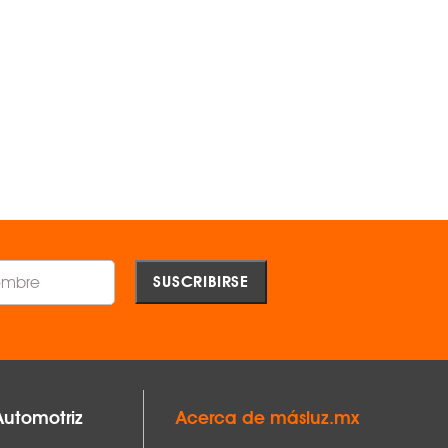
Proyector DE EMPOTRAR C20-E de
Proyector DE EMPOTRAR C20
24° Negro 4000 K -
24° Negro 3000 K -
MAGG ®
MAGG ®
$1,384.00
$1,384.00
AGREGAR
AGREGAR
Comparar
Comparar
9 mm, alto 239 mm
Automotriz
Acerca de másluz.mx