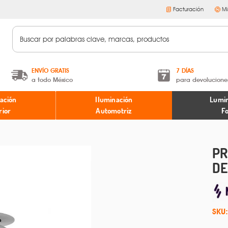
Facturación
Mi
ENVÍO GRATIS
7 DÍAS
a todo México
para devolucione
A partir de $599 MXN.
Términos y condiciones
ación
Iluminación
Lumin
* Aplican restricciones
Políticas de devoluciones
rior
Automotriz
F
PR
DE
SKU: