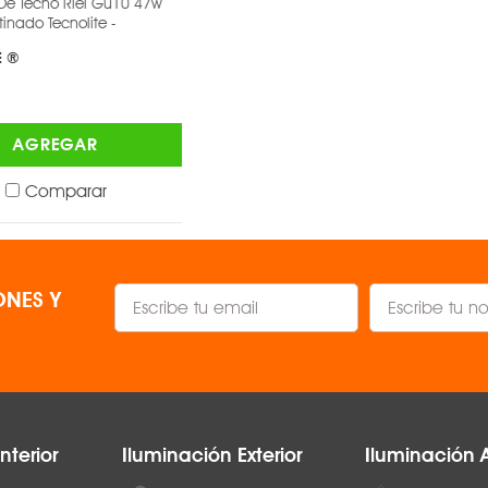
Techo Riel Gu10 47w
Proyector DE RIEL C30-R de 45°
45°
ado Tecnolite -
Blanco 3000 K -
MAGG ®
1500 lm
$1,384.00
No
AGREGAR
AGREGAR
Blanco
Comparar
Comparar
diámetro 14
NES Y
nterior
Iluminación Exterior
Iluminación 