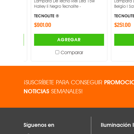
d 6.8w
Lampara De Techo Riel Led 15w
Lampara De 
Ángulo de apertura
Halley Ii Negro Tecnolite -
Belgio I Satin
TECNOLITE ®
TECNOLITE ®
Flujo luminoso
$901.00
$251.00
Atenuable
AGREGAR
Acabado
Comparar
Dimensiones
¡SUSCRÍBETE PARA CONSEGUIR
PROMOCIO
NOTICIAS
SEMANALES!
Síguenos en
Iluminación I