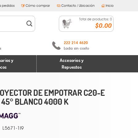
s pedidos
Cómo comprar
Contacto / Ubicación
Inicio
Total de productos:
0
$0.00
222 214 4620
s
Lada sin costo
arios y
Accesorios y
ocos
Repuestos
OYECTOR DE EMPOTRAR C20-E
 45° BLANCO 4000 K
L5671-1I9