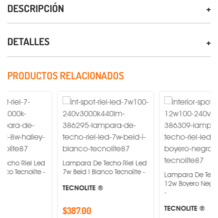
DESCRIPCIÓN
DETALLES
PRODUCTOS RELACIONADOS
 Led
Lampara De Techo Riel Led
te -
7w Beid I Blanco Tecnolite -
Lampara De Techo Riel Led
12w Boyero Negro Tecnolite
TECNOLITE ®
-
TECNOLITE ®
$387.00