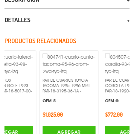
DETALLES
PRODUCTOS RELACIONADOS
PAR DE CUARTOS TOYOTA
PAR DE CUARTOS TOYOTA
1993-
TACOMA 1995-1996 MR1-
COROLLA 1993-1997 MR
017-00-
PAR-18-3195-36-1A -
PAR-18-1920-00-1A -
OEM ®
OEM ®
$1,025.00
$772.00
AGREGAR
AGREGAR