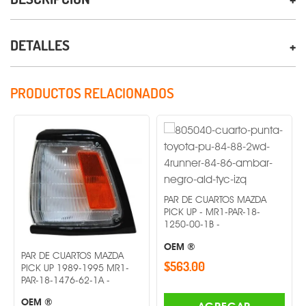
DETALLES
PRODUCTOS RELACIONADOS
PAR
TAC
PAR DE CUARTOS MAZDA
PAR
PICK UP - MR1-PAR-18-
1250-00-1B -
OE
OEM ®
$71
PAR DE CUARTOS MAZDA
$563.00
PICK UP 1989-1995 MR1-
PAR-18-1476-62-1A -
OEM ®