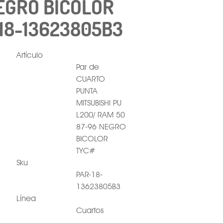
EGRO BICOLOR
18-13623805B3
Artículo
Par de
CUARTO
PUNTA
MITSUBISHI PU
L200/ RAM 50
87-96 NEGRO
BICOLOR
TYC#
Sku
PAR-18-
13623805B3
Línea
Cuartos