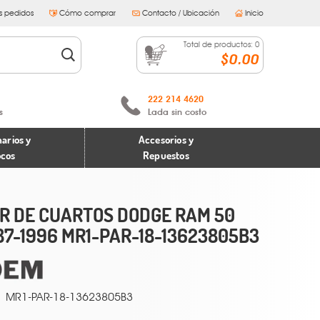
s pedidos
Cómo comprar
Contacto / Ubicación
Inicio
Total de productos:
0
$0.00
222 214 4620
s
Lada sin costo
arios y
Accesorios y
ocos
Repuestos
R DE CUARTOS DODGE RAM 50
87-1996 MR1-PAR-18-13623805B3
MR1-PAR-18-13623805B3