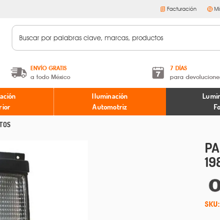
Facturación
Mi
ENVÍO GRATIS
7 DÍAS
a todo México
para devolucione
A partir de $599 MXN.
Términos y condiciones
ación
Iluminación
Lumin
* Aplican restricciones
Políticas de devoluciones
rior
Automotriz
F
TOS
PA
19
SKU: