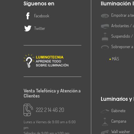
Síguenos en
Iluminación I
Empotrar a te
Facebook
Arbotantes / 
Twitter
Suspendido / 
Sobreponer a
MÁS
Venta Telefónica y Atención a
Clientes
Luminarios y
222 2 14 46 20
Gabinete
Campana
Lunes a Viernes de 9:00 am a 6:00
pm
Wall washer
Sábados de 9:00 am a 1:00 pm