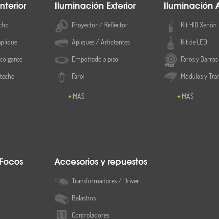
nterior
Iluminación Exterior
Iluminación 
cho
Proyector / Reflector
Kit HID Xenón
aplique
Apliques / Arbotantes
Kit de LED
colgante
Empotrado a piso
Faros y Barras
 techo
Farol
Módulos y Tra
MÁS
MÁS
 Focos
Accesorios y repuestos
Transformadores / Driver
Balastros
Controladores