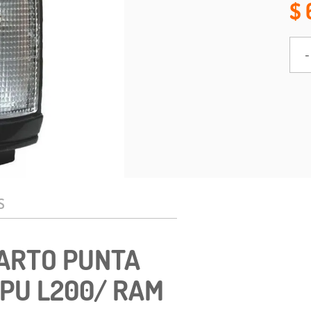
-
S
UARTO PUNTA
 PU L200/ RAM