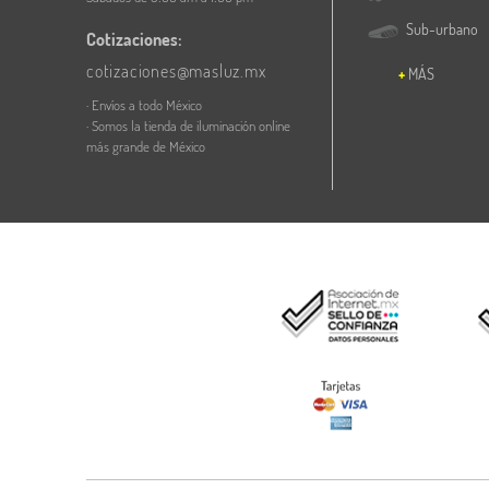
Sub-urbano
Cotizaciones:
cotizaciones@masluz.mx
MÁS
· Envíos a todo México
· Somos la tienda de iluminación online
más grande de México