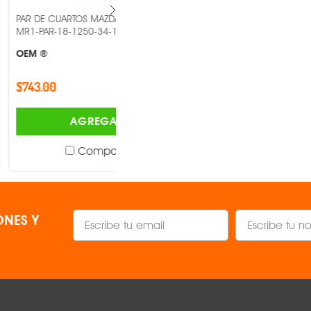
TOS MAZDA PICK UP -
PAR DE CUARTOS TOYOTA PRERUNNER
1250-34-1A -
4WD 1998-2000 MR1-PAR-18-5261-
00-1A -
OEM ®
$1,451.00
AGREGAR
AGREGAR
Comparar
Comparar
NES Y