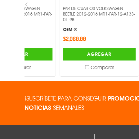
GEN
PAR DE CUARTOS VOLKSWAGEN
PAR DE CUAR
 MR1-PAR-
BEETLE 2012-2016 MR1-PAR-12-A133-
MR1-PAR-18-
01-9B -
OEM ®
OEM ®
$2,060.00
$743.00
AGREGAR
Comparar
¡SUSCRÍBETE PARA CONSEGUIR
PROMOCIO
NOTICIAS
SEMANALES!