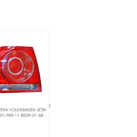
VERA VOLKSWAGEN JETTA
PAR DE CALAVERA VOLKSWAGEN
R1-PAR-11-B509-01-6B -
GOLF 2000-2003 MR1-PAR-11-A253-
01-2B -
OEM ®