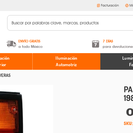
Facturación
Mi
ENVÍO GRATIS
7 DÍAS
a todo México
para devolucione
A partir de $599 MXN.
Términos y condiciones
ación
Iluminación
Lumin
* Aplican restricciones
Políticas de devoluciones
rior
Automotriz
F
VERAS
PA
19
SKU: