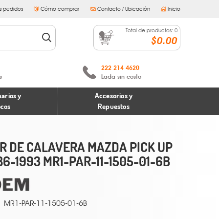
s pedidos
Cómo comprar
Contacto / Ubicación
Inicio
Total de productos:
0
$0.00
222 214 4620
s
Lada sin costo
arios y
Accesorios y
ocos
Repuestos
R DE CALAVERA MAZDA PICK UP
86-1993 MR1-PAR-11-1505-01-6B
MR1-PAR-11-1505-01-6B