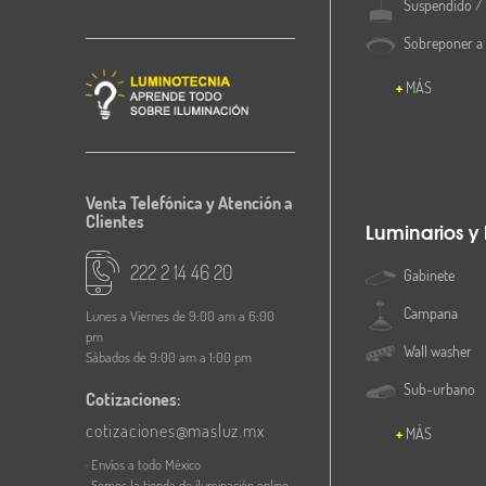
Suspendido / 
Sobreponer a
MÁS
Venta Telefónica y Atención a
Clientes
Luminarios y
222 2 14 46 20
Gabinete
Campana
Lunes a Viernes de 9:00 am a 6:00
pm
Wall washer
Sábados de 9:00 am a 1:00 pm
Sub-urbano
Cotizaciones:
cotizaciones@masluz.mx
MÁS
· Envíos a todo México
· Somos la tienda de iluminación online