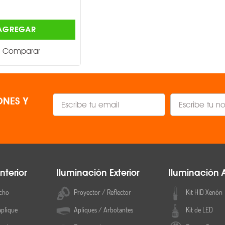
$2,346.00
AGREGAR
AGREGAR
Comparar
Comparar
NES Y
nterior
Iluminación Exterior
Iluminación 
cho
Proyector / Reflector
Kit HID Xenón
aplique
Apliques / Arbotantes
Kit de LED