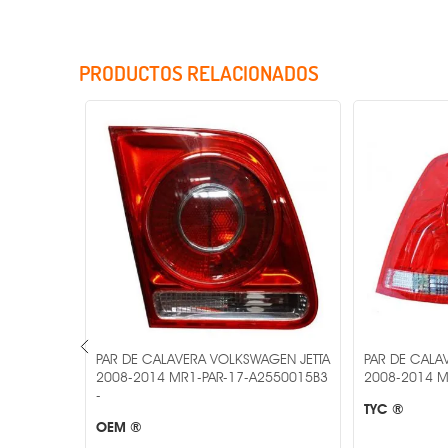
PRODUCTOS RELACIONADOS
Incluye Cristales
AGEN
PAR DE CALAVERA VOLKSWAGEN JETTA
PAR DE CALA
2008-2014 MR1-PAR-17-A2550015B3
2008-2014 M
-
TYC ®
OEM ®