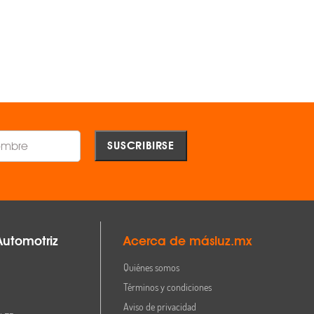
$1,791.00
$717.00
AGREGAR
AGREGAR
Comparar
Comparar
Automotriz
Acerca de másluz.mx
Quiénes somos
Términos y condiciones
Aviso de privacidad