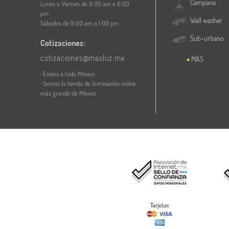
Campana
Lunes a Viernes de 9:00 am a 6:00
pm
Wall washer
Sábados de 9:00 am a 1:00 pm
Sub-urbano
Cotizaciones:
cotizaciones@masluz.mx
MÁS
· Envíos a todo México
· Somos la tienda de iluminación online
más grande de México