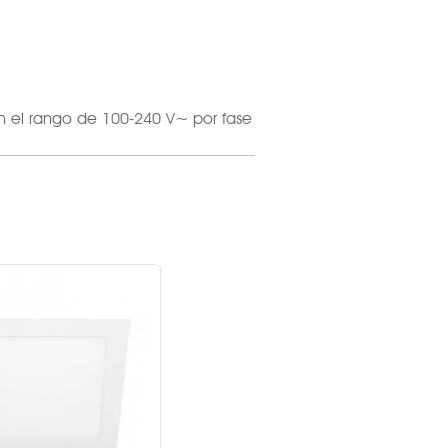
n el rango de 100-240 V~ por fase
= 0.5
100-305 V~
100-305V ~
9 W
6000 K