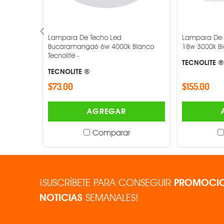
IRC
potrar 6w
Lampara De Techo Led
Lampara De T
Flujo luminoso
Bucaramanga6 6w 4000k Blanco
18w 3000k Bl
Tecnolite -
TECNOLITE ®
Atenuable
TECNOLITE ®
$73.00
$155.00
Acabado
AGREGAR
Dimensiones
Comparar
¡SUSCRÍBETE PARA CONSEGUIR
PROMOCIO
NOTICIAS
SEMANALES!