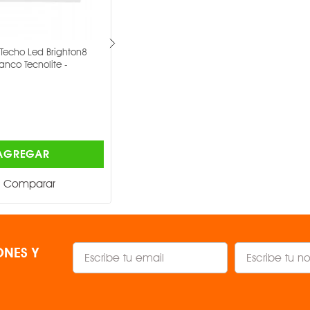
= 82
echo Led Brighton8
Lampara Techo Led Bucaramanga
760 lm
anco Tecnolite -
Viii 18w Blanco Tecnolite -
TECNOLITE ®
No
$143.00
Blanco
AGREGAR
AGREGAR
Ancho 34 mm,
Comparar
Comparar
NES Y