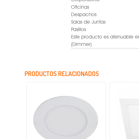
Oficinas
Despachos
Salas de Juntas
Pasillos
Este producto es atenuable e
(Dimmer)
PRODUCTOS RELACIONADOS
Factor de potencia
Rango de tensión
Voltaje
Potencia
Temperatura de color