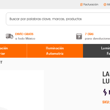
Facturación
Mi
ENVÍO GRATIS
7 DÍAS
a todo México
para devolucione
A partir de $599 MXN.
Términos y condiciones
ación
Iluminación
Lumin
* Aplican restricciones
Políticas de devoluciones
rior
Automotriz
F
HT
LA
LU
SKU: