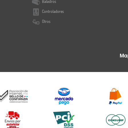
Balastros
Controladores
Otros
Map