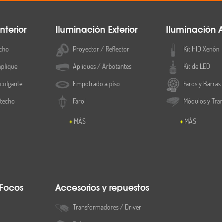
nterior
Iluminación Exterior
Iluminación 
cho
Proyector / Reflector
Kit HID Xenón
aplique
Apliques / Arbotantes
Kit de LED
colgante
Empotrado a piso
Faros y Barras
 techo
Farol
Módulos y Tra
MÁS
MÁS
 Focos
Accesorios y repuestos
Transformadores / Driver