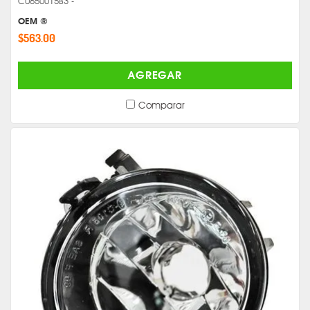
C0650015B3 -
OEM ®
$563.00
AGREGAR
Comparar