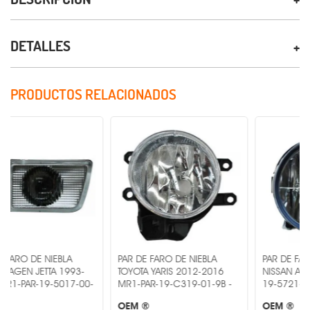
DETALLES
PRODUCTOS RELACIONADOS
NIEBLA
PAR DE FARO DE NIEBLA
PAR DE FARO DE NIEBL
TA 1993-
TOYOTA YARIS 2012-2016
NISSAN ARMADA - MR1
9-5017-00-
MR1-PAR-19-C319-01-9B -
19-5721-00-1A -
OEM ®
OEM ®